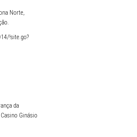
ona Norte,
ção.
14/!site.go?
rança da
o Casino Ginásio