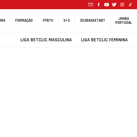
JRNBA
IRA
FORMAÇÃO
FPBTV
3×3
3X3BASKETART
PORTUGAL
LIGA BETCLIC MASCULINA
LIGA BETCLIC FEMININA