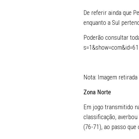
De referir ainda que P
enquanto a Sul perten
Poderão consultar tod
s=1&show=com&id=61
Nota: Imagem retirada 
Zona Norte
Em jogo transmitido n
classificação, averbou
(76-71), ao passo que