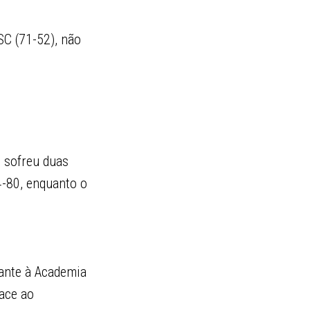
SC (71-52), não
s sofreu duas
4-80, enquanto o
tante à Academia
ace ao