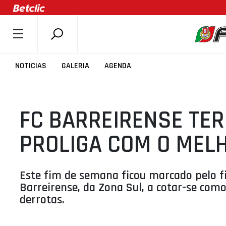
SOBRE A FPB
NOTICIAS
GALERIA
AGENDA
DOCUMENTOS
ÚLTIMAS
FC BARREIRENSE TERM
COMPETIÇÕES
ASSOCIAÇÕES
PROLIGA COM O MEL
CLUBES
AGENTES
Este fim de semana ficou marcado pelo fin
AGENDA
Barreirense, da Zona Sul, a cotar-se co
derrotas.
SELEÇÕES
MINIBASQUETE