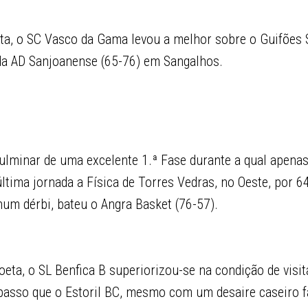
cta, o SC Vasco da Gama levou a melhor sobre o Guifões 
da AD Sanjoanense (65-76) em Sangalhos.
culminar de uma excelente 1.ª Fase durante a qual apena
última jornada a Física de Torres Vedras, no Oeste, por 6
num dérbi, bateu o Angra Basket (76-57).
oeta, o SL Benfica B superiorizou-se na condição de visi
 passo que o Estoril BC, mesmo com um desaire caseiro f