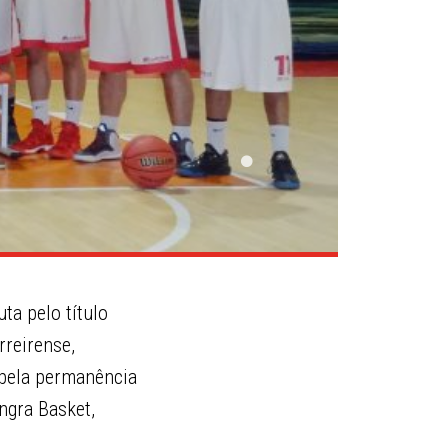
ta pelo título
rreirense,
á pela permanência
ngra Basket,