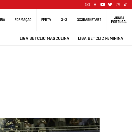
JRNBA
IRA
FORMAÇÃO
FPBTV
3×3
3X3BASKETART
PORTUGAL
LIGA BETCLIC MASCULINA
LIGA BETCLIC FEMININA