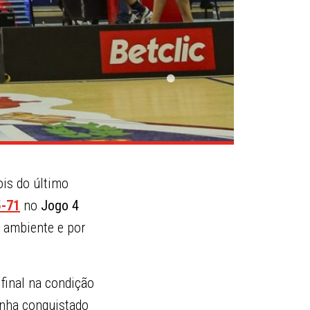
ois do último
5-71
no
Jogo 4
 ambiente e por
final na condição
inha conquistado