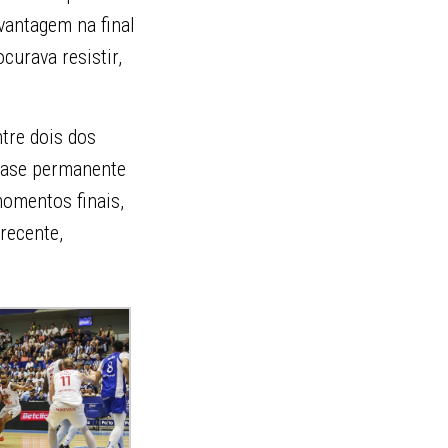
vantagem na final
curava resistir,
ntre dois dos
quase permanente
momentos finais,
recente,