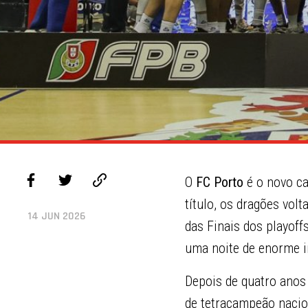
O
FC Porto
é o novo c
título, os dragões vol
14 JUN 2026
das Finais dos playof
uma noite de enorme i
Depois de quatro anos 
de tetracampeão nacio