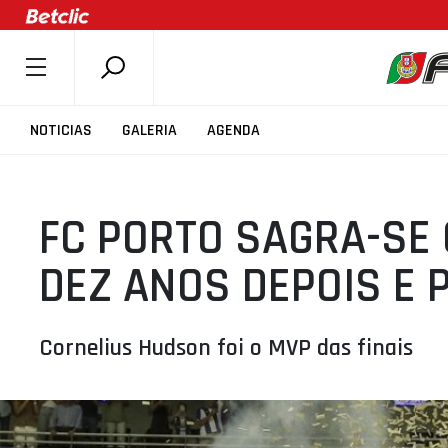
SOBRE A FPB
NOTICIAS
GALERIA
AGENDA
DOCUMENTOS
ÚLTIMAS
FC PORTO SAGRA-SE
COMPETIÇÕES
ASSOCIAÇÕES
DEZ ANOS DEPOIS E P
CLUBES
AGENTES
Cornelius Hudson foi o MVP das finais
AGENDA
SELEÇÕES
MINIBASQUETE