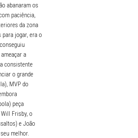
 Não abanaram os
com paciência,
teriores da zona
para jogar, era o
a conseguiu
e ameaçar a
ma consistente
nciar o grande
ola), MVP do
 embora
bola) peça
Will Frisby, o
saltos) e João
 seu melhor.