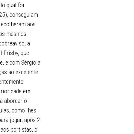
lo qual foi
-25), conseguiam
 recolheram aos
o os mesmos
sobreaviso, a
 Frisby, que
e, e com Sérgio a
ças ao excelente
rentemente
rioridade em
a abordar o
uias, como lhes
ara jogar, após 2
aos portistas, o