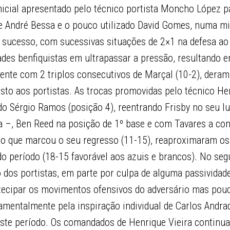
icial apresentado pelo técnico portista Moncho López pa
se André Bessa e o pouco utilizado David Gomes, numa m
m sucesso, com sucessivas situações de 2×1 na defesa ao
dades benfiquistas em ultrapassar a pressão, resultando
ente com 2 triplos consecutivos de Marçal (10-2), deram
sto aos portistas. As trocas promovidas pelo técnico Hen
do Sérgio Ramos (posição 4), reentrando Frisby no seu lu
 –, Ben Reed na posição de 1º base e com Tavares a con
o que marcou o seu regresso (11-15), reaproximaram os
do período (18-15 favorável aos azuis e brancos). No se
 dos portistas, em parte por culpa de alguma passividad
ecipar os movimentos ofensivos do adversário mas pouco
mentalmente pela inspiração individual de Carlos Andrad
ste período. Os comandados de Henrique Vieira continu