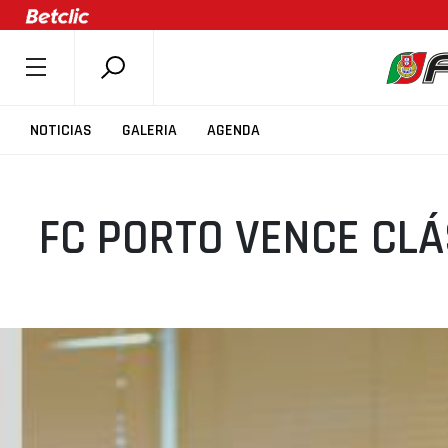
SOBRE A FPB
NOTICIAS
GALERIA
AGENDA
DOCUMENTOS
ÚLTIMAS
FC PORTO VENCE CL
COMPETIÇÕES
ASSOCIAÇÕES
CLUBES
AGENTES
AGENDA
SELEÇÕES
MINIBASQUETE