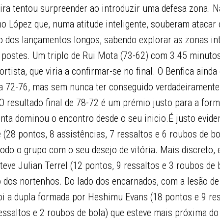
eira tentou surpreender ao introduzir uma defesa zona.
López que, numa atitude inteligente, souberam atacar 
o dos lançamentos longos, sabendo explorar as zonas in
postes. Um triplo de Rui Mota (73-62) com 3.45 minutos 
rtista, que viria a confirmar-se no final. O Benfica aind
 a 72-76, mas sem nunca ter conseguido verdadeirament
 O resultado final de 78-72 é um prémio justo para a for
nta dominou o encontro desde o seu inicio.É justo evide
 (28 pontos, 8 assistências, 7 ressaltos e 6 roubos de b
todo o grupo com o seu desejo de vitória. Mais discreto,
teve Julian Terrel (12 pontos, 9 ressaltos e 3 roubos de 
 dos nortenhos. Do lado dos encarnados, com a lesão de 
oi a dupla formada por Heshimu Evans (18 pontos e 9 res
essaltos e 2 roubos de bola) que esteve mais próxima do