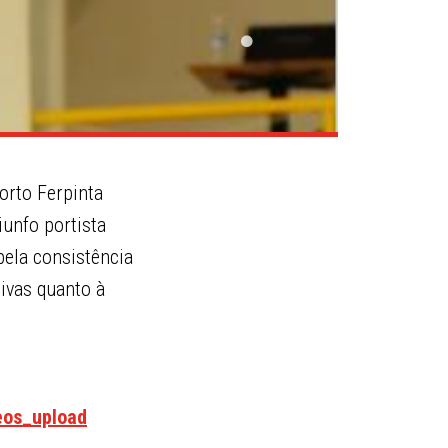
orto Ferpinta
iunfo portista
ela consistência
ivas quanto à
eos_upload