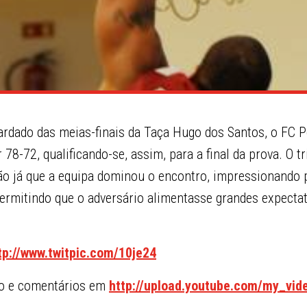
rdado das meias-finais da Taça Hugo dos Santos, o FC P
 78-72, qualificando-se, assim, para a final da prova. O tr
o já que a equipa dominou o encontro, impressionando p
ermitindo que o adversário alimentasse grandes expectat
tp://www.twitpic.com/10je24
o e comentários em
http://upload.youtube.com/my_vid