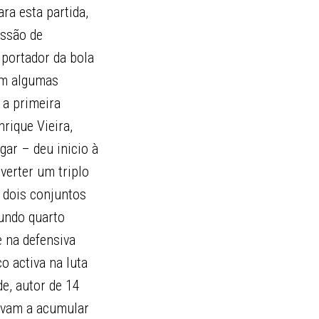
ra esta partida,
issão de
 portador da bola
 em algumas
 a primeira
rique Vieira,
gar – deu inicio à
verter um triplo
 dois conjuntos
gundo quarto
e na defensiva
 activa na luta
e, autor de 14
avam a acumular