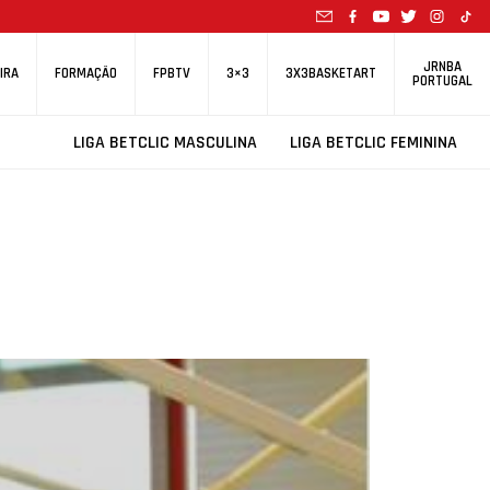
JRNBA
IRA
FORMAÇÃO
FPBTV
3×3
3X3BASKETART
PORTUGAL
LIGA BETCLIC MASCULINA
LIGA BETCLIC FEMININA