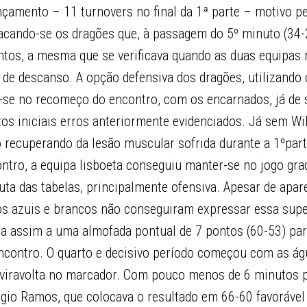
çamento – 11 turnovers no final da 1ª parte – motivo pe
stacando-se os dragões que, à passagem do 5º minuto (34
ntos, a mesma que se verificava quando as duas equipas
 de descanso. A opção defensiva dos dragões, utilizand
u-se no recomeço do encontro, com os encarnados, já de 
 iniciais erros anteriormente evidenciados. Já sem Will
o recuperando da lesão muscular sofrida durante a 1ºpart
ntro, a equipa lisboeta conseguiu manter-se no jogo gra
luta das tabelas, principalmente ofensiva. Apesar de apa
s azuis e brancos não conseguiram expressar essa supe
a assim a uma almofada pontual de 7 pontos (60-53) par
encontro. O quarto e decisivo período começou com as ág
reviravolta no marcador. Com pouco menos de 6 minutos p
gio Ramos, que colocava o resultado em 66-60 favorável 