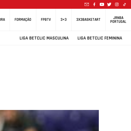
JRNBA
IRA
FORMAÇÃO
FPBTV
3×3
3X3BASKETART
PORTUGAL
LIGA BETCLIC MASCULINA
LIGA BETCLIC FEMININA