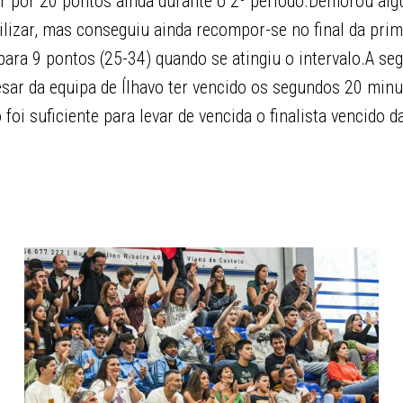
er por 20 pontos ainda durante o 2º período.Demorou al
ilizar, mas conseguiu ainda recompor-se no final da prim
para 9 pontos (25-34) quando se atingiu o intervalo.A seg
esar da equipa de Ílhavo ter vencido os segundos 20 min
 foi suficiente para levar de vencida o finalista vencido 