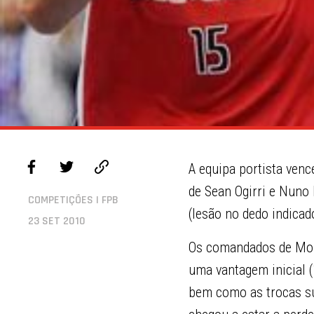
A equipa portista ven
de Sean Ogirri e Nuno
COMPETIÇÕES | FPB
(lesão no dedo indicad
23 SET 2010
Os comandados de Monc
uma vantagem inicial (
bem como as trocas su