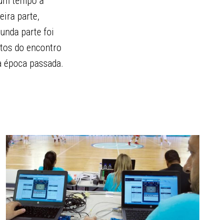
gum tempo a
eira parte,
unda parte foi
utos do encontro
da época passada.