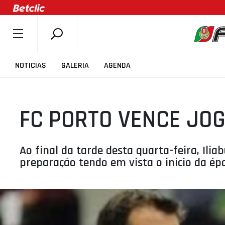
SOBRE A FPB
NOTICIAS
GALERIA
AGENDA
DOCUMENTOS
ÚLTIMAS
FC PORTO VENCE JOG
COMPETIÇÕES
ASSOCIAÇÕES
CLUBES
Ao final da tarde desta quarta-feira, Il
preparação tendo em vista o inicio da épo
AGENTES
AGENDA
SELEÇÕES
MINIBASQUETE