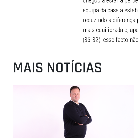
chegou a estar a perd
equipa da casa a estab
reduzindo a diferença 
mais equilibrada e, ap
(36-32), esse facto não
MAIS NOTÍCIAS