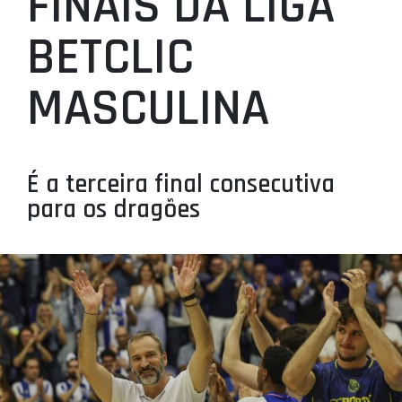
FINAIS DA LIGA
PROJETOS
BETCLIC
LIGA BETCLIC MASCULINA
MASCULINA
LIGA BETCLIC FEMININA
É a terceira final consecutiva
para os dragões