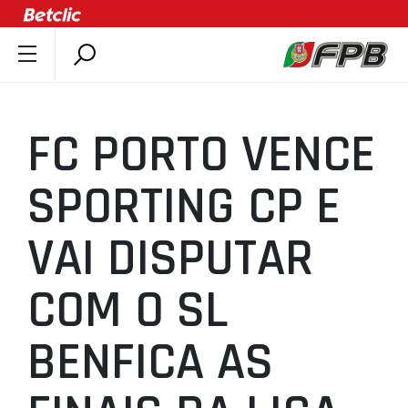
SOBRE A FPB
DOCUMENTOS
FC PORTO VENCE
ÚLTIMAS
COMPETIÇÕES
SPORTING CP E
ASSOCIAÇÕES
VAI DISPUTAR
CLUBES
AGENTES
COM O SL
AGENDA
SELEÇÕES
BENFICA AS
MINIBASQUETE
ÁREA TÉCNICA