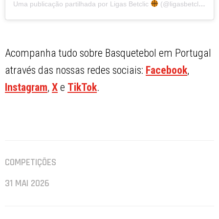
Uma publicação partilhada por Ligas Betclic
(@ligasbetclic)
Acompanha tudo sobre Basquetebol em Portugal
através das nossas redes sociais:
Facebook
,
Instagram
,
X
e
TikTok
.
COMPETIÇÕES
31 MAI 2026