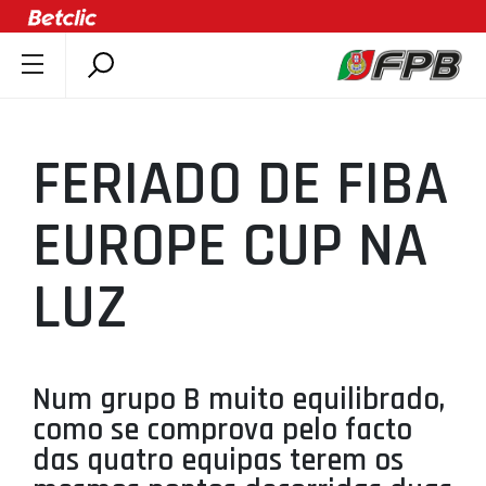
SOBRE A FPB
DOCUMENTOS
FERIADO DE FIBA
ÚLTIMAS
COMPETIÇÕES
EUROPE CUP NA
ASSOCIAÇÕES
LUZ
CLUBES
AGENTES
AGENDA
Num grupo B muito equilibrado,
SELEÇÕES
como se comprova pelo facto
MINIBASQUETE
das quatro equipas terem os
ÁREA TÉCNICA