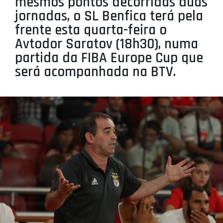
mesmos pontos decorridas duas
PROJETOS
jornadas, o SL Benfica terá pela
frente esta quarta-feira o
LIGA BETCLIC MASCULINA
Avtodor Saratov (18h30), numa
LIGA BETCLIC FEMININA
partida da FIBA Europe Cup que
será acompanhada na BTV.