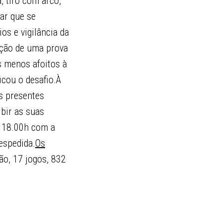
, tiro com arco,
ar que se
s e vigilância da
ação de uma prova
os menos afoitos à
icou o desafio.À
as presentes
bir as suas
s 18.00h com a
espedida.
Os
ão, 17 jogos, 832