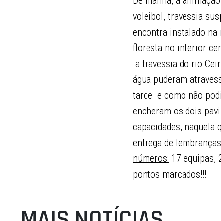
De manhã, a animação p
voleibol, travessia su
encontra instalado na
floresta no interior c
 a travessia do rio Ce
água puderam atravessa
tarde  e como não pod
encheram os dois pavi
capacidades, naquela 
entrega de lembranças
números:
17 equipas, 
pontos marcados!!!
MAIS NOTÍCIAS