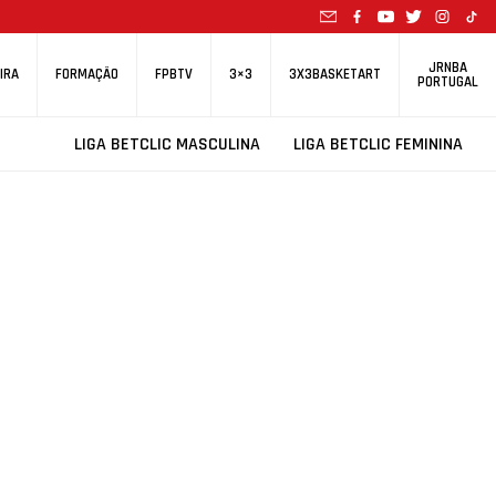
JRNBA
IRA
FORMAÇÃO
FPBTV
3×3
3X3BASKETART
PORTUGAL
LIGA BETCLIC MASCULINA
LIGA BETCLIC FEMININA