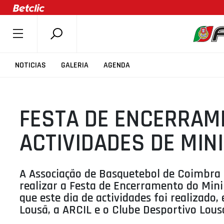
SOBRE A FPB
NOTICIAS
GALERIA
AGENDA
DOCUMENTOS
ÚLTIMAS
FESTA DE ENCERRAM
COMPETIÇÕES
ASSOCIAÇÕES
ACTIVIDADES DE MIN
CLUBES
AGENTES
A Associação de Basquetebol de Coimbra 
AGENDA
realizar a Festa de Encerramento do Min
que este dia de actividades foi realizad
SELEÇÕES
Lousã, a ARCIL e o Clube Desportivo Lous
MINIBASQUETE