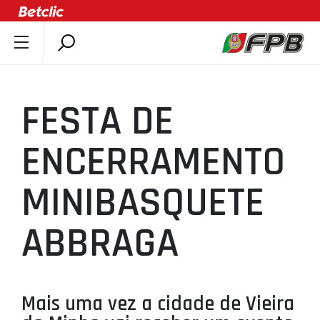
SOBRE A FPB
DOCUMENTOS
FESTA DE
ÚLTIMAS
COMPETIÇÕES
ENCERRAMENTO
ASSOCIAÇÕES
MINIBASQUETE
CLUBES
AGENTES
ABBRAGA
AGENDA
SELEÇÕES
MINIBASQUETE
Mais uma vez a cidade de Vieira
ÁREA TÉCNICA