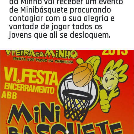
do Minho vai receber um evento
PROJETOS
de Minibásquete procurando
contagiar com a sua alegria e
LIGA BETCLIC MASCULINA
vontade de jogar todos os
LIGA BETCLIC FEMININA
jovens que ali se desloquem.