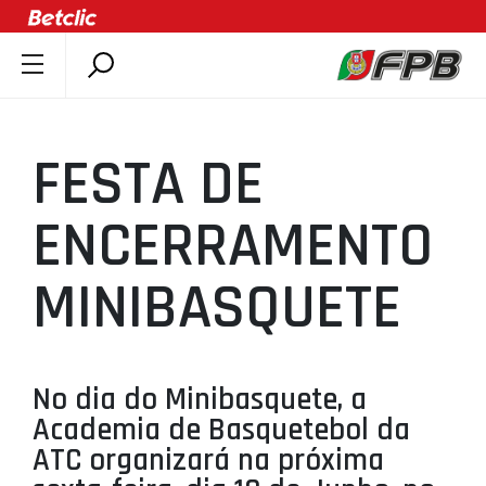
SOBRE A FPB
DOCUMENTOS
FESTA DE
ÚLTIMAS
COMPETIÇÕES
ENCERRAMENTO
ASSOCIAÇÕES
MINIBASQUETE
CLUBES
AGENTES
AGENDA
No dia do Minibasquete, a
SELEÇÕES
Academia de Basquetebol da
MINIBASQUETE
ATC organizará na próxima
ÁREA TÉCNICA