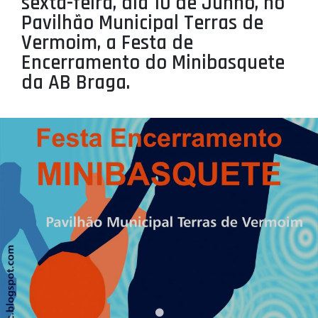
sexta-feira, dia 10 de Junho, no
PROJETOS
Pavilhão Municipal Terras de
Vermoim, a Festa de
LIGA BETCLIC MASCULINA
Encerramento do Minibasquete
LIGA BETCLIC FEMININA
da AB Braga.