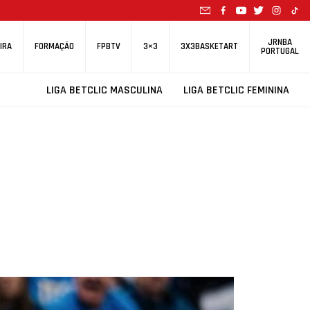
JRNBA
IRA
FORMAÇÃO
FPBTV
3×3
3X3BASKETART
PORTUGAL
LIGA BETCLIC MASCULINA
LIGA BETCLIC FEMININA