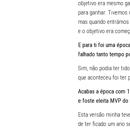
objetivo era mesmo ga
para ganhar. Tivemos 
mas quando entrámos n
e o objetivo era come
E para ti foi uma épo
falhado tanto tempo po
Sim, não podia ter tid
que aconteceu foi ter p
Acabas a época com 16
e foste eleita MVP do 
Esta versão minha tev
de ter ficado um ano s