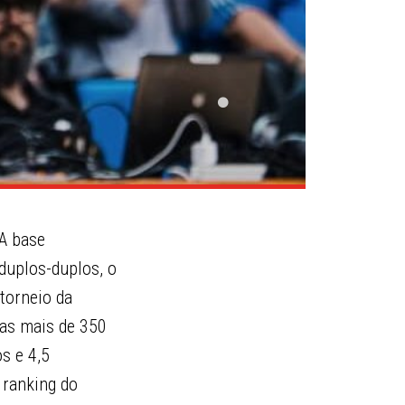
 A base
duplos-duplos, o
torneio da
 as mais de 350
s e 4,5
 ranking do