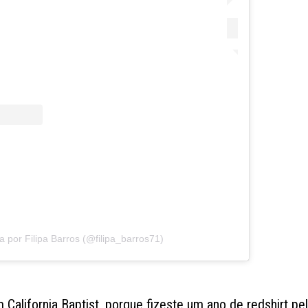
 por Filipa Barros (@filipa_barros71)
 California Baptist, porque fizeste um ano de redshirt pe