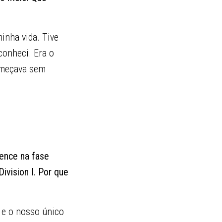
inha vida. Tive
conheci. Era o
começava sem
rence na fase
ivision I. Por que
 e o nosso único