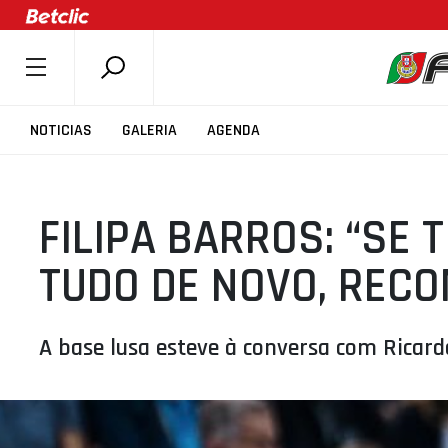
SOBRE A FPB
NOTICIAS
GALERIA
AGENDA
DOCUMENTOS
ÚLTIMAS
FILIPA BARROS: “SE 
COMPETIÇÕES
ASSOCIAÇÕES
TUDO DE NOVO, REC
CLUBES
AGENTES
A base lusa esteve à conversa com Ricard
AGENDA
SELEÇÕES
MINIBASQUETE