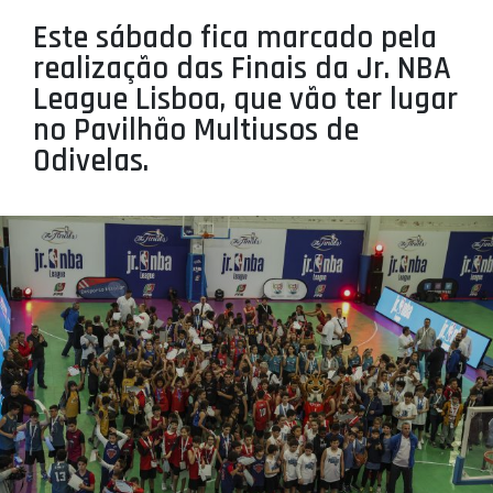
PROJETOS
Este sábado fica marcado pela
realização das Finais da Jr. NBA
LIGA BETCLIC MASCULINA
League Lisboa, que vão ter lugar
LIGA BETCLIC FEMININA
no Pavilhão Multiusos de
Odivelas.