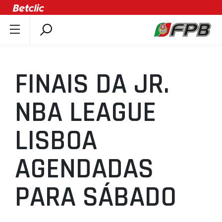
SOBRE A FPB
DOCUMENTOS
FINAIS DA JR.
ÚLTIMAS
COMPETIÇÕES
NBA LEAGUE
ASSOCIAÇÕES
LISBOA
CLUBES
AGENTES
AGENDADAS
AGENDA
SELEÇÕES
PARA SÁBADO
MINIBASQUETE
ÁREA TÉCNICA