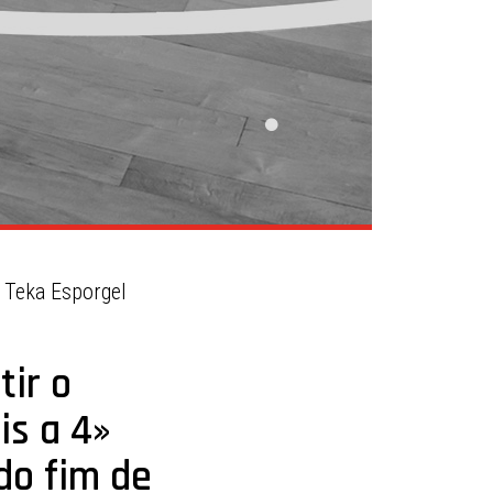
 Teka Esporgel
tir o
is a 4»
do fim de