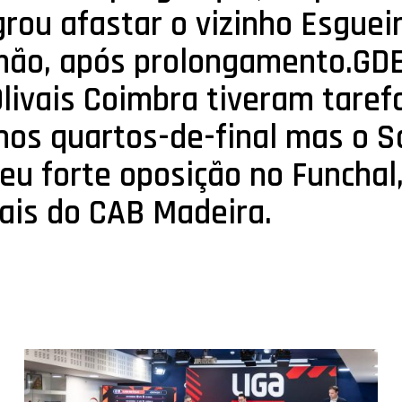
rou afastar o vizinho Esguei
rmão, após prolongamento.G
Olivais Coimbra tiveram taref
 nos quartos-de-final mas o 
eu forte oposição no Funchal,
vais do CAB Madeira.