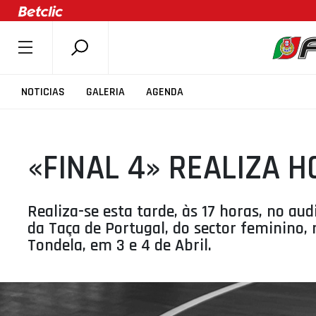
SOBRE A FPB
NOTICIAS
GALERIA
AGENDA
DOCUMENTOS
ÚLTIMAS
«FINAL 4» REALIZA H
COMPETIÇÕES
ASSOCIAÇÕES
CLUBES
Realiza-se esta tarde, às 17 horas, no aud
da Taça de Portugal, do sector feminino,
AGENTES
Tondela, em 3 e 4 de Abril.
AGENDA
SELEÇÕES
MINIBASQUETE