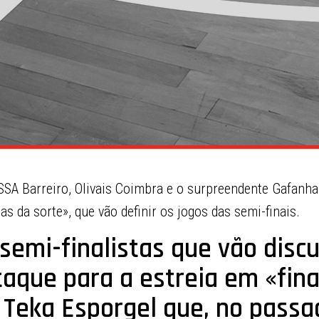
SA Barreiro, Olivais Coimbra e o surpreendente Gafanha
s da sorte», que vão definir os jogos das semi-finais.
semi-finalistas que vão discu
taque para a estreia em «fina
 Teka Esporgel que, no passa