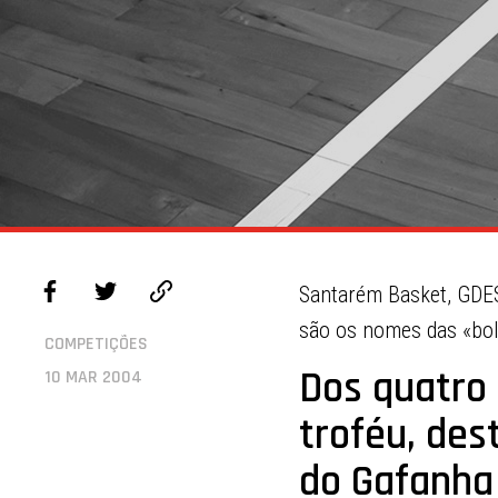
Santarém Basket, GDES
são os nomes das «bola
COMPETIÇÕES
Dos quatro 
10 MAR 2004
troféu, des
do Gafanha