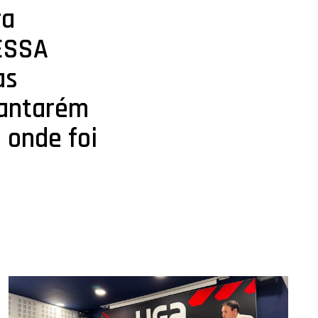
ra
DESSA
as
Santarém
 onde foi