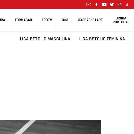
JRNBA
IRA
FORMAÇÃO
FPBTV
3×3
3X3BASKETART
PORTUGAL
LIGA BETCLIC MASCULINA
LIGA BETCLIC FEMININA