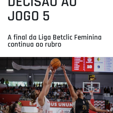
DECISÃO AO
PROJETOS
JOGO 5
LIGA BETCLIC MASCULINA
LIGA BETCLIC FEMININA
A final da Liga Betclic Feminina
continua ao rubro