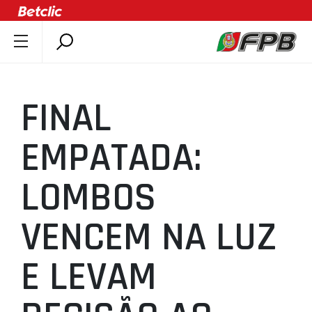
SOBRE A FPB
DOCUMENTOS
FINAL
ÚLTIMAS
COMPETIÇÕES
EMPATADA:
ASSOCIAÇÕES
LOMBOS
CLUBES
AGENTES
VENCEM NA LUZ
AGENDA
SELEÇÕES
E LEVAM
MINIBASQUETE
ÁREA TÉCNICA