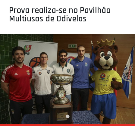
PROJETOS
Prova realiza-se no Pavilhão
Multiusos de Odivelas
LIGA BETCLIC MASCULINA
LIGA BETCLIC FEMININA