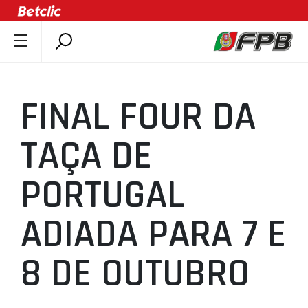
SOBRE A FPB
DOCUMENTOS
FINAL FOUR DA
ÚLTIMAS
COMPETIÇÕES
TAÇA DE
ASSOCIAÇÕES
PORTUGAL
CLUBES
AGENTES
ADIADA PARA 7 E
AGENDA
SELEÇÕES
8 DE OUTUBRO
MINIBASQUETE
ÁREA TÉCNICA