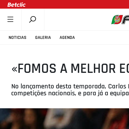
SOBRE A FPB
NOTICIAS
GALERIA
AGENDA
DOCUMENTOS
ÚLTIMAS
«FOMOS A MELHOR E
COMPETIÇÕES
ASSOCIAÇÕES
CLUBES
No lançamento desta temporada, Carlos L
competições nacionais, e para já a equip
AGENTES
AGENDA
SELEÇÕES
MINIBASQUETE