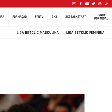
JRNBA
IRA
FORMAÇÃO
FPBTV
3×3
3X3BASKETART
PORTUGAL
LIGA BETCLIC MASCULINA
LIGA BETCLIC FEMININA