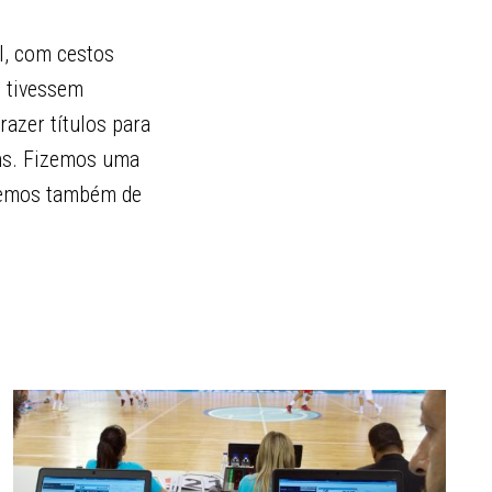
l, com cestos
e tivessem
azer títulos para
ns. Fizemos uma
 Temos também de