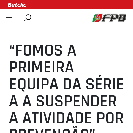
SOBRE A FPB
DOCUMENTOS
“FOMOS A
ÚLTIMAS
COMPETIÇÕES
PRIMEIRA
ASSOCIAÇÕES
EQUIPA DA SÉRIE
CLUBES
AGENTES
A A SUSPENDER
AGENDA
SELEÇÕES
A ATIVIDADE POR
MINIBASQUETE
ÁREA TÉCNICA