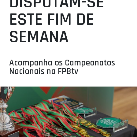
DISPUTAM-SE
PROJETOS
ESTE FIM DE
LIGA BETCLIC MASCULINA
SEMANA
LIGA BETCLIC FEMININA
Acompanha os Campeonatos
Nacionais na FPBtv