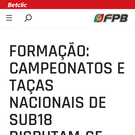
SOBRE A FPB
DOCUMENTOS
FORMAÇÃO:
ÚLTIMAS
COMPETIÇÕES
CAMPEONATOS E
ASSOCIAÇÕES
TAÇAS
CLUBES
AGENTES
NACIONAIS DE
AGENDA
SELEÇÕES
SUB18
MINIBASQUETE
ÁREA TÉCNICA