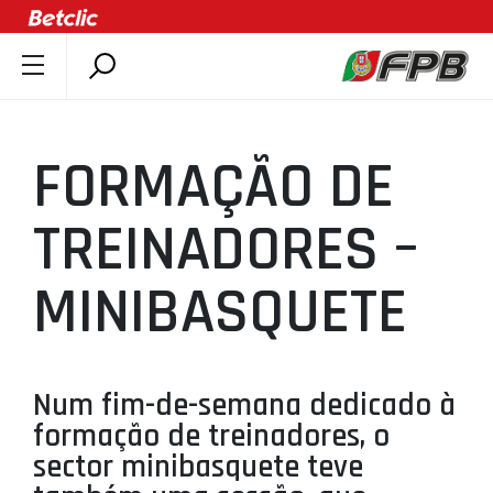
SOBRE A FPB
DOCUMENTOS
FORMAÇÃO DE
ÚLTIMAS
COMPETIÇÕES
TREINADORES –
ASSOCIAÇÕES
MINIBASQUETE
CLUBES
AGENTES
AGENDA
Num fim-de-semana dedicado à
SELEÇÕES
formação de treinadores, o
MINIBASQUETE
sector minibasquete teve
ÁREA TÉCNICA