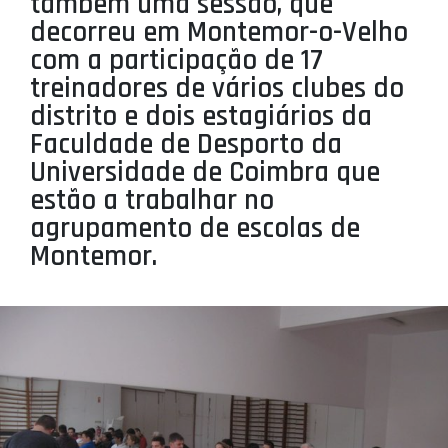
também uma sessão, que
PROJETOS
decorreu em Montemor-o-Velho
com a participação de 17
LIGA BETCLIC MASCULINA
treinadores de vários clubes do
LIGA BETCLIC FEMININA
distrito e dois estagiários da
Faculdade de Desporto da
Universidade de Coimbra que
estão a trabalhar no
agrupamento de escolas de
Montemor.