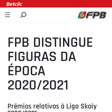
SOBRE A FPB
DOCUMENTOS
FPB DISTINGUE
ÚLTIMAS
COMPETIÇÕES
FIGURAS DA
ASSOCIAÇÕES
ÉPOCA
CLUBES
AGENTES
2020/2021
AGENDA
SELEÇÕES
MINIBASQUETE
Prémios relativos à Liga Skoiy
ÁREA TÉCNICA