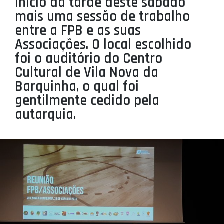
início da tarde deste sábado
PROJETOS
mais uma sessão de trabalho
entre a FPB e as suas
LIGA BETCLIC MASCULINA
Associações. O local escolhido
LIGA BETCLIC FEMININA
foi o auditório do Centro
Cultural de Vila Nova da
Barquinha, o qual foi
gentilmente cedido pela
autarquia.