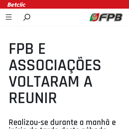
SOBRE A FPB
DOCUMENTOS
FPB E
ÚLTIMAS
COMPETIÇÕES
ASSOCIAÇÕES
ASSOCIAÇÕES
VOLTARAM A
CLUBES
AGENTES
REUNIR
AGENDA
SELEÇÕES
MINIBASQUETE
Realizou-se durante a manhã e
ÁREA TÉCNICA