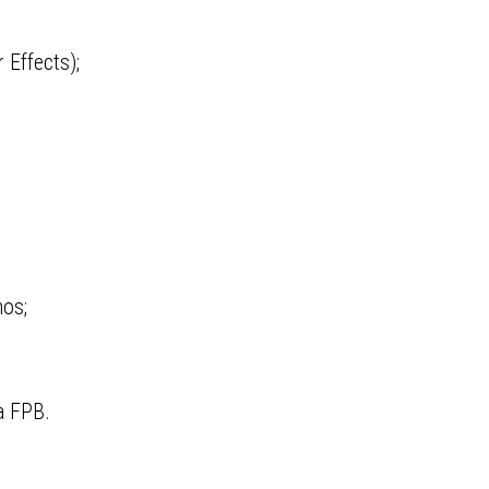
 Effects);
nos;
a FPB.