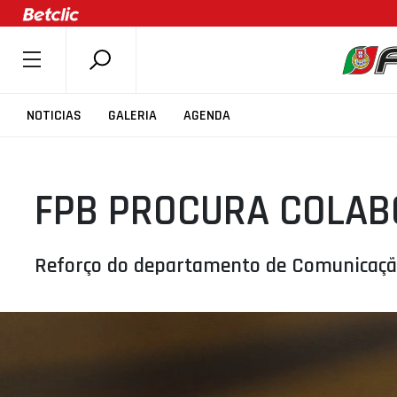
SOBRE A FPB
NOTICIAS
GALERIA
AGENDA
DOCUMENTOS
ÚLTIMAS
FPB PROCURA COLAB
COMPETIÇÕES
ASSOCIAÇÕES
CLUBES
Reforço do departamento de Comunicaç
AGENTES
AGENDA
SELEÇÕES
MINIBASQUETE