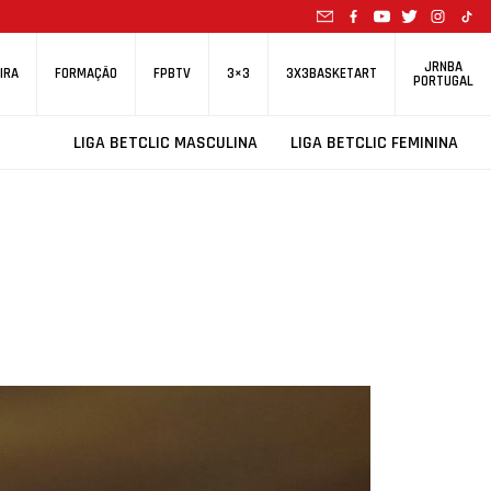
JRNBA
IRA
FORMAÇÃO
FPBTV
3×3
3X3BASKETART
PORTUGAL
LIGA BETCLIC MASCULINA
LIGA BETCLIC FEMININA