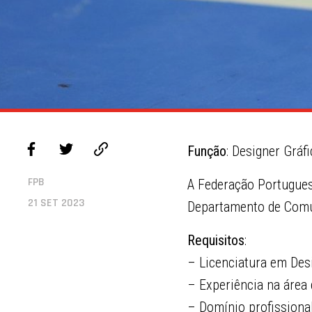
Função
: Designer Grá
FPB
A Federação Portugues
21 SET 2023
Departamento de Com
Requisitos
:
– Licenciatura em Des
– Experiência na área
– Domínio profissional