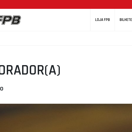
LOJA FPB
BILHETE
ORADOR(A)
ão