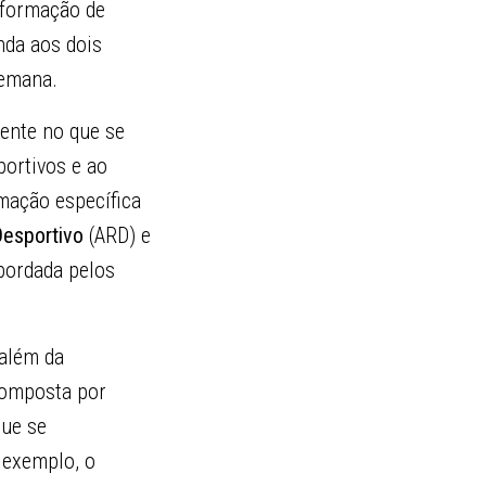
e formação de
nda aos dois
semana.
ente no que se
portivos e ao
rmação específica
Desportivo
(ARD) e
abordada pelos
além da
composta por
que se
 exemplo, o