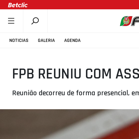
SOBRE A FPB
NOTICIAS
GALERIA
AGENDA
DOCUMENTOS
ÚLTIMAS
FPB REUNIU COM AS
COMPETIÇÕES
ASSOCIAÇÕES
CLUBES
Reunião decorreu de forma presencial, e
AGENTES
AGENDA
SELEÇÕES
MINIBASQUETE