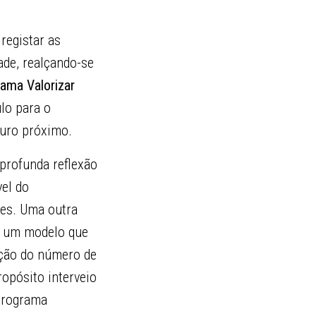
registar as
de, realçando-se
ama Valorizar
ulo para o
turo próximo.
profunda reflexão
vel do
es. Uma outra
e um modelo que
ição do número de
ropósito interveio
 Programa