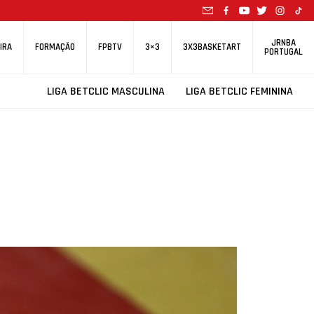
JRNBA
IRA
FORMAÇÃO
FPBTV
3×3
3X3BASKETART
PORTUGAL
LIGA BETCLIC MASCULINA
LIGA BETCLIC FEMININA