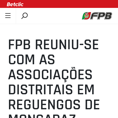
SOBRE A FPB
DOCUMENTOS
FPB REUNIU-SE
ÚLTIMAS
COMPETIÇÕES
COM AS
ASSOCIAÇÕES
ASSOCIAÇÕES
CLUBES
AGENTES
DISTRITAIS EM
AGENDA
SELEÇÕES
REGUENGOS DE
MINIBASQUETE
ÁREA TÉCNICA