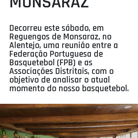
MONSARAZ
PROJETOS
LIGA BETCLIC MASCULINA
Decorreu este sábado, em
LIGA BETCLIC FEMININA
Reguengos de Monsaraz, no
Alentejo, uma reunião entre a
Federação Portuguesa de
Basquetebol (FPB) e as
Associações Distritais, com o
objetivo de analisar o atual
momento do nosso basquetebol.