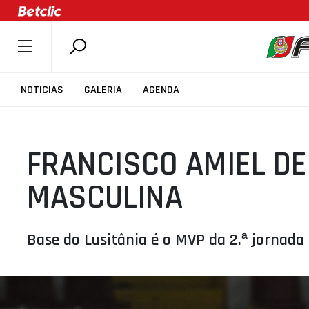
SOBRE A FPB
NOTICIAS
GALERIA
AGENDA
DOCUMENTOS
ÚLTIMAS
FRANCISCO AMIEL DE
COMPETIÇÕES
ASSOCIAÇÕES
MASCULINA
CLUBES
AGENTES
Base do Lusitânia é o MVP da 2.ª jornada
AGENDA
SELEÇÕES
MINIBASQUETE