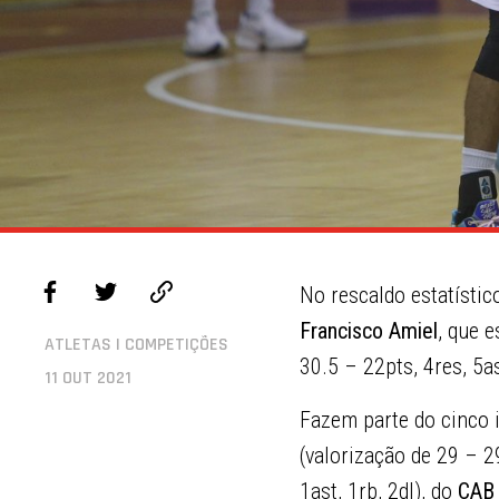
No rescaldo estatístic
Francisco Amiel
, que 
ATLETAS | COMPETIÇÕES
30.5 – 22pts, 4res, 5a
11 OUT 2021
Fazem parte do cinco i
(valorização de 29 – 29
1ast, 1rb, 2dl), do
CAB