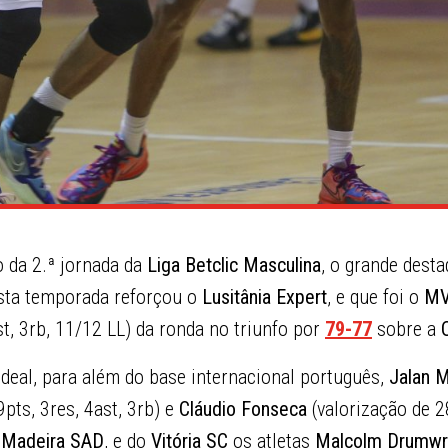
o da 2.ª jornada da
Liga Betclic Masculina
, o grande desta
esta temporada reforçou o
Lusitânia Expert
, e que foi o
M
st, 3rb, 11/12 LL) da ronda no triunfo por
79-77
sobre a
deal, para além do base internacional português,
Jalan 
pts, 3res, 4ast, 3rb) e
Cláudio Fonseca
(valorização de 2
 Madeira SAD
, e do
Vitória SC
os atletas
Malcolm Drumwr