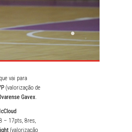
que vai para
VP
(valorização de
Ovarense Gavex
.
McCloud
8 – 17pts, 8res,
ight
(valorização