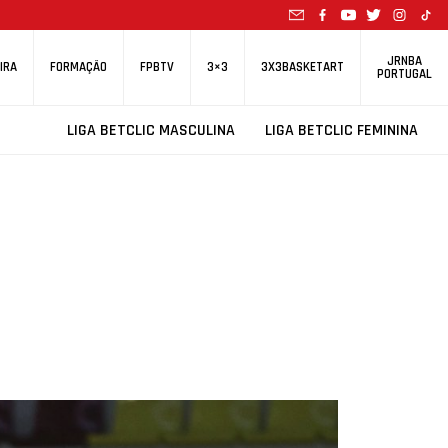
JRNBA
IRA
FORMAÇÃO
FPBTV
3×3
3X3BASKETART
PORTUGAL
LIGA BETCLIC MASCULINA
LIGA BETCLIC FEMININA