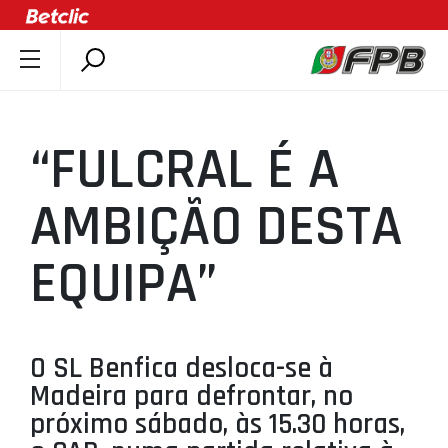
SOBRE A FPB
DOCUMENTOS
“FULCRAL É A
ÚLTIMAS
COMPETIÇÕES
AMBIÇÃO DESTA
ASSOCIAÇÕES
EQUIPA”
CLUBES
AGENTES
AGENDA
O SL Benfica desloca-se à
SELEÇÕES
Madeira para defrontar, no
MINIBASQUETE
próximo sábado, às 15.30 horas,
ÁREA TÉCNICA