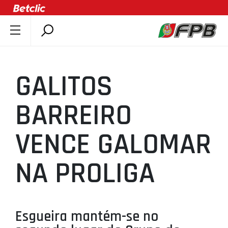
SOBRE A FPB
DOCUMENTOS
GALITOS
ÚLTIMAS
COMPETIÇÕES
BARREIRO
ASSOCIAÇÕES
VENCE GALOMAR
CLUBES
AGENTES
NA PROLIGA
AGENDA
SELEÇÕES
MINIBASQUETE
Esgueira mantém-se no
ÁREA TÉCNICA