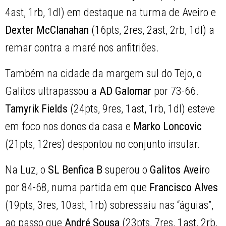
4ast, 1rb, 1dl) em destaque na turma de Aveiro e
Dexter McClanahan
(16pts, 2res, 2ast, 2rb, 1dl) a
remar contra a maré nos anfitriões.
Também na cidade da margem sul do Tejo, o
Galitos ultrapassou a
AD Galomar
por 73-66.
Tamyrik Fields
(24pts, 9res, 1ast, 1rb, 1dl) esteve
em foco nos donos da casa e
Marko Loncovic
(21pts, 12res) despontou no conjunto insular.
Na Luz, o
SL Benfica B
superou o
Galitos Aveir
o
por 84-68, numa partida em que
Francisco Alves
(19pts, 3res, 10ast, 1rb) sobressaiu nas “águias”,
ao passo que
André Sousa
(23pts, 7res, 1ast, 2rb,