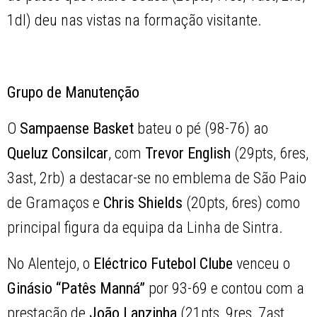
1dl) deu nas vistas na formação visitante.
Grupo de Manutenção
O
Sampaense Basket
bateu o pé (98-76) ao
Queluz Consilcar
, com
Trevor English
(29pts, 6res,
3ast, 2rb) a destacar-se no emblema de São Paio
de Gramaços e
Chris Shields
(20pts, 6res) como
principal figura da equipa da Linha de Sintra.
No Alentejo, o
Eléctrico Futebol Clube
venceu o
Ginásio “Patês Manná”
por 93-69 e contou com a
prestação de
João Lanzinha
(21pts, 9res, 7ast,