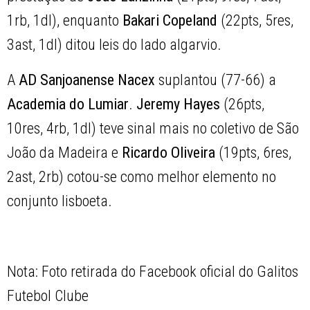
1rb, 1dl), enquanto
Bakari Copeland
(22pts, 5res,
3ast, 1dl) ditou leis do lado algarvio.
A
AD Sanjoanense Nacex
suplantou (77-66) a
Academia do Lumiar
.
Jeremy Hayes
(26pts,
10res, 4rb, 1dl) teve sinal mais no coletivo de São
João da Madeira e
Ricardo Oliveira
(19pts, 6res,
2ast, 2rb) cotou-se como melhor elemento no
conjunto lisboeta.
Nota: Foto retirada do Facebook oficial do Galitos
Futebol Clube