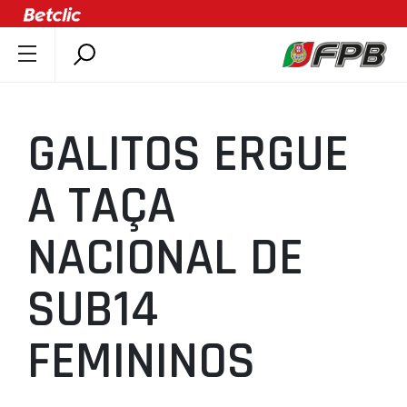
SOBRE A FPB
DOCUMENTOS
GALITOS ERGUE
ÚLTIMAS
COMPETIÇÕES
A TAÇA
ASSOCIAÇÕES
NACIONAL DE
CLUBES
AGENTES
SUB14
AGENDA
SELEÇÕES
FEMININOS
MINIBASQUETE
ÁREA TÉCNICA