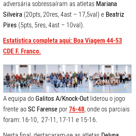
adversária sobressaíram as atletas
Mariana
Silveira
(20pts, 20res, 4ast – 17,5val) e
Beatriz
Pires
(5pts, 5res, 4ast – 10val).
Estatística completa aqui: Boa Viagem 44-53
CDE F. Franco.
A equipa do
Galitos A/Knock-Out
liderou o jogo
frente ao
SC Farense
por
76-48
, onde os parciais
foram: 16-10, 27-11, 17-11 e 15-16.
Nesta final, destacaram-se as atletas
Deluna