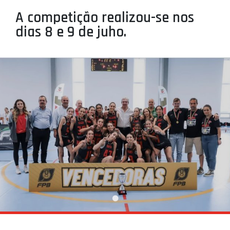
PROJETOS
A competição realizou-se nos
dias 8 e 9 de juho.
LIGA BETCLIC MASCULINA
LIGA BETCLIC FEMININA