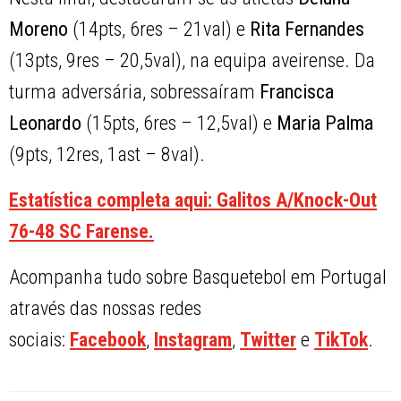
Moreno
(14pts, 6res – 21val) e
Rita Fernandes
(13pts, 9res – 20,5val), na equipa aveirense. Da
turma adversária, sobressaíram
Francisca
Leonardo
(15pts, 6res – 12,5val) e
Maria Palma
(9pts, 12res, 1ast – 8val).
Estatística completa aqui: Galitos A/Knock-Out
76-48 SC Farense.
Acompanha tudo sobre Basquetebol em Portugal
através das nossas redes
sociais:
Facebook
,
Instagram
,
Twitter
e
TikTok
.