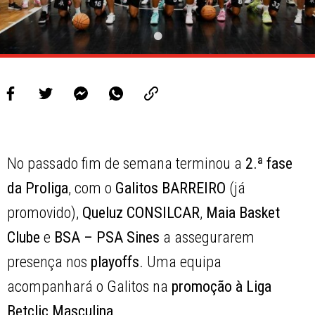
No passado fim de semana terminou a
2.ª fase
da Proliga
, com o
Galitos BARREIRO
(já
promovido),
Queluz CONSILCAR
,
Maia Basket
Clube
e
BSA – PSA Sines
a assegurarem
presença nos
playoffs
. Uma equipa
acompanhará o Galitos na
promoção à Liga
Betclic Masculina
.