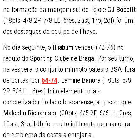
na formação da margem sul do Tejo e
CJ Bobbitt
(18pts, 4/8 2P, 7/8 LL, 6res, 2ast, 1rb, 2dl) foi um
dos destaques da equipa de Ílhavo.
No dia seguinte, o
Illiabum
venceu (72-76) no
reduto do
Sporting Clube de Braga
. Por seu turno,
na véspera, o conjunto minhoto bateu o
BSA
, fora
de portas, por
64-74
.
Lamine Banora
(18pts, 5/9
2P, 5/6 LL, 6res) foi o elemento mais
concretizador do lado bracarense, ao passo que
Malcolm Richardson
(20pts, 4/5 2P, 6/6 LL, 2res,
10ast, 3rb, 1dl) foi muito inflluente na manobra
do emblema da costa alentejana.