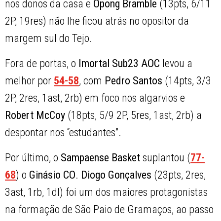
nos donos da casa e
Opong Bramble
(13pts, 6/11
2P, 19res) não lhe ficou atrás no opositor da
margem sul do Tejo.
Fora de portas, o
Imortal Sub23 AOC
levou a
melhor por
54-58
, com
Pedro Santos
(14pts, 3/3
2P, 2res, 1ast, 2rb) em foco nos algarvios e
Robert McCoy
(18pts, 5/9 2P, 5res, 1ast, 2rb) a
despontar nos “estudantes”.
Por último, o
Sampaense Basket
suplantou (
77-
68
) o
Ginásio CO
.
Diogo Gonçalves
(23pts, 2res,
3ast, 1rb, 1dl) foi um dos maiores protagonistas
na formação de São Paio de Gramaços, ao passo