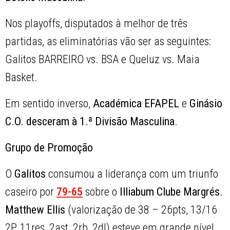
Nos playoffs, disputados à melhor de três
partidas, as eliminatórias vão ser as seguintes:
Galitos BARREIRO vs. BSA e Queluz vs. Maia
Basket.
Em sentido inverso,
Académica EFAPEL
e
Ginásio
C.O.
desceram à 1.ª Divisão Masculina
.
Grupo de Promoção
O
Galitos
consumou a liderança com um triunfo
caseiro por
79-65
sobre o
Illiabum Clube Margrés
.
Matthew Ellis
(valorização de 38 – 26pts, 13/16
2P, 11res, 2ast, 2rb, 2dl) esteve em grande nível