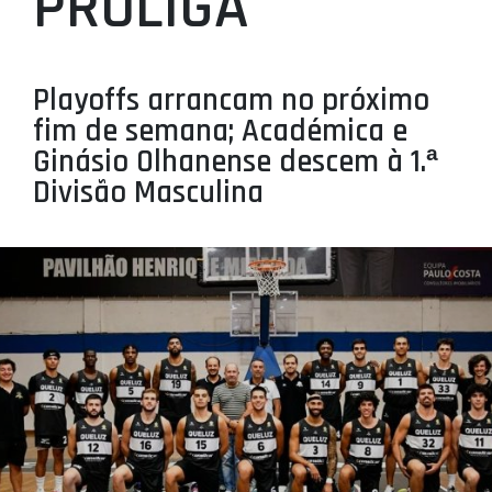
PROLIGA
PROJETOS
LIGA BETCLIC MASCULINA
Playoffs arrancam no próximo
LIGA BETCLIC FEMININA
fim de semana; Académica e
Ginásio Olhanense descem à 1.ª
Divisão Masculina