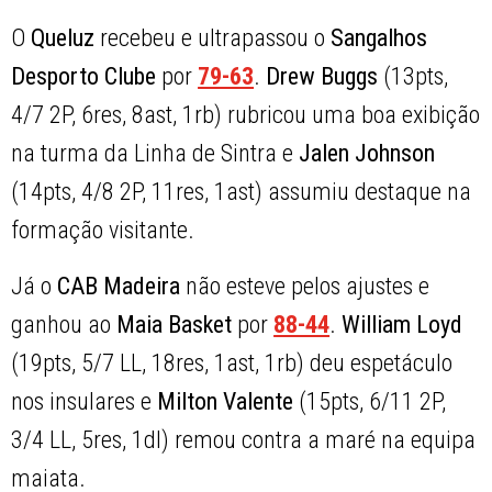
O
Queluz
recebeu e ultrapassou o
Sangalhos
Desporto Clube
por
79-63
.
Drew Buggs
(13pts,
4/7 2P, 6res, 8ast, 1rb) rubricou uma boa exibição
na turma da Linha de Sintra e
Jalen Johnson
(14pts, 4/8 2P, 11res, 1ast) assumiu destaque na
formação visitante.
Já o
CAB Madeira
não esteve pelos ajustes e
ganhou ao
Maia Basket
por
88-44
.
William Loyd
(19pts, 5/7 LL, 18res, 1ast, 1rb) deu espetáculo
nos insulares e
Milton Valente
(15pts, 6/11 2P,
3/4 LL, 5res, 1dl) remou contra a maré na equipa
maiata.