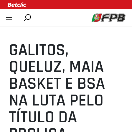
SOBRE A FPB
DOCUMENTOS
GALITOS,
ÚLTIMAS
COMPETIÇÕES
QUELUZ, MAIA
ASSOCIAÇÕES
BASKET E BSA
CLUBES
AGENTES
NA LUTA PELO
AGENDA
SELEÇÕES
TÍTULO DA
MINIBASQUETE
ÁREA TÉCNICA