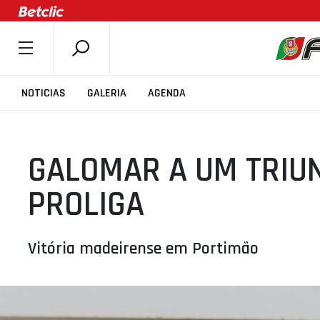
SOBRE A FPB
NOTICIAS
GALERIA
AGENDA
DOCUMENTOS
ÚLTIMAS
GALOMAR A UM TRIU
COMPETIÇÕES
ASSOCIAÇÕES
PROLIGA
CLUBES
AGENTES
Vitória madeirense em Portimão
AGENDA
SELEÇÕES
MINIBASQUETE