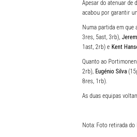
Apesar do atenuar de d
acabou por garantir u
Numa partida em que 
3res, 5ast, 3rb),
Jerem
1ast, 2rb) e
Kent Hans
Quanto ao Portimonens
2rb),
Eugénio Silva
(15p
8res, 1rb).
As duas equipas voltam
Nota: Foto retirada do