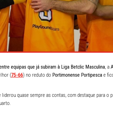
ntre equipas que já subiram à Liga Betclic Masculina
, a
lhor (
75-66
) no reduto do
Portimonense Portipesca
e fic
 liderou quase sempre as contas, com destaque para o pa
uarto.