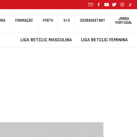
JRNBA
IRA
FORMAÇÃO
FPBTV
3×3
3X3BASKETART
PORTUGAL
LIGA BETCLIC MASCULINA
LIGA BETCLIC FEMININA