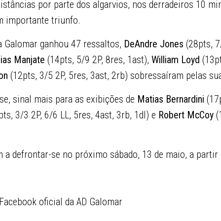
istâncias por parte dos algarvios, nos derradeiros 10 m
m importante triunfo.
a Galomar ganhou 47 ressaltos,
DeAndre Jones
(28pts, 7
ias Manjate
(14pts, 5/9 2P, 8res, 1ast),
William Loyd
(13pt
on
(12pts, 3/5 2P, 5res, 3ast, 2rb) sobressaíram pelas su
e, sinal mais para as exibições de
Matias Bernardini
(17p
ts, 3/3 2P, 6/6 LL, 5res, 4ast, 3rb, 1dl) e
Robert McCoy
(
 a defrontar-se no próximo sábado, 13 de maio, a partir
 Facebook oficial da AD Galomar