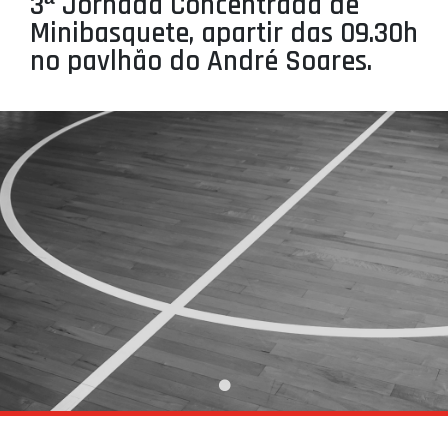
3ª Jornada Concentrada de
PROJETOS
Minibasquete, apartir das 09.30h
no pavlhão do André Soares.
LIGA BETCLIC MASCULINA
LIGA BETCLIC FEMININA