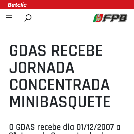
SOBRE A FPB
DOCUMENTOS
GDAS RECEBE
ÚLTIMAS
COMPETIÇÕES
JORNADA
ASSOCIAÇÕES
CONCENTRADA
CLUBES
AGENTES
MINIBASQUETE
AGENDA
SELEÇÕES
MINIBASQUETE
O GDAS recebe dia 01/12/2007 a
ÁREA TÉCNICA