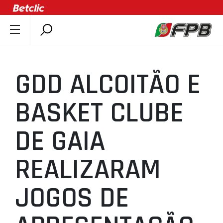
SOBRE A FPB
DOCUMENTOS
GDD ALCOITÃO E
ÚLTIMAS
COMPETIÇÕES
BASKET CLUBE
ASSOCIAÇÕES
DE GAIA
CLUBES
AGENTES
REALIZARAM
AGENDA
SELEÇÕES
JOGOS DE
MINIBASQUETE
ÁREA TÉCNICA