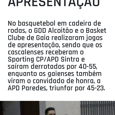
APRESENTAÇÃO
PROJETOS
LIGA BETCLIC MASCULINA
No basquetebol em cadeira de
LIGA BETCLIC FEMININA
rodas, o GDD Alcoitão e o Basket
Clube de Gaia realizaram jogos
de apresentação, sendo que os
cascalenses receberam o
Sporting CP/APD Sintra e
saíram derrotados por 40-55,
enquanto os gaienses também
viram o convidado de honra, a
APD Paredes, triunfar por 45-23.