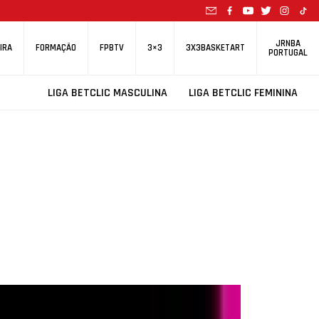
JRNBA
IRA
FORMAÇÃO
FPBTV
3×3
3X3BASKETART
PORTUGAL
LIGA BETCLIC MASCULINA
LIGA BETCLIC FEMININA