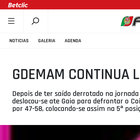
SOBRE A FPB
NOTICIAS
GALERIA
AGENDA
DOCUMENTOS
ÚLTIMAS
GDEMAM CONTINUA L
COMPETIÇÕES
ASSOCIAÇÕES
CLUBES
Depois de ter saído derrotado na jornad
deslocou-se ate Gaia para defrontar o Co
AGENTES
por 47-58, colocando-se assim na 5ª posi
AGENDA
SELEÇÕES
MINIBASQUETE