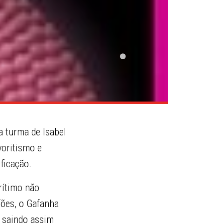
 turma de Isabel
voritismo e
ficação.
rítimo não
fões, o Gafanha
, saindo assim