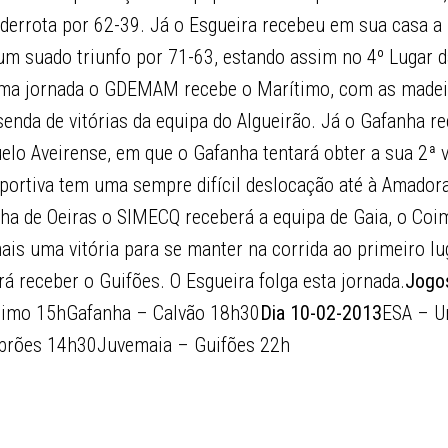
derrota por 62-39. Já o Esgueira recebeu em sua casa a 
m suado triunfo por 71-63, estando assim no 4º Lugar d
xima jornada o GDEMAM recebe o Marítimo, com as madei
senda de vitórias da equipa do Algueirão. Já o Gafanha r
elo Aveirense, em que o Gafanha tentará obter a sua 2ª v
ortiva tem uma sempre difícil deslocação até à Amadora
nha de Oeiras o SIMECQ receberá a equipa de Gaia, o Coi
ais uma vitória para se manter na corrida ao primeiro l
á receber o Guifões. O Esgueira folga esta jornada.
Jogo
imo 15hGafanha – Calvão 18h30
Dia 10-02-2013
ESA – U
rões 14h30Juvemaia – Guifões 22h