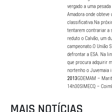
vergado a uma pesada 
Amadora onde obteve u
classificativa.Na pró
tentarem contrariar a 
reduto o Calvão, um du
campeonato.O União Sp
defrontar a ESA. Na li
que procura adquirir m
nortenho o Juvemaia ir
2013
GDEMAM – Marit
14h30SIMECQ – Coimb
MAIS NOTÍCIAS