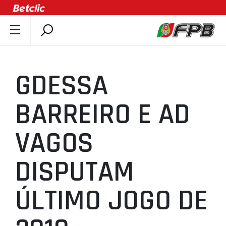
SOBRE A FPB
DOCUMENTOS
GDESSA
ÚLTIMAS
COMPETIÇÕES
BARREIRO E AD
ASSOCIAÇÕES
VAGOS
CLUBES
AGENTES
DISPUTAM
AGENDA
SELEÇÕES
ÚLTIMO JOGO DE
MINIBASQUETE
ÁREA TÉCNICA