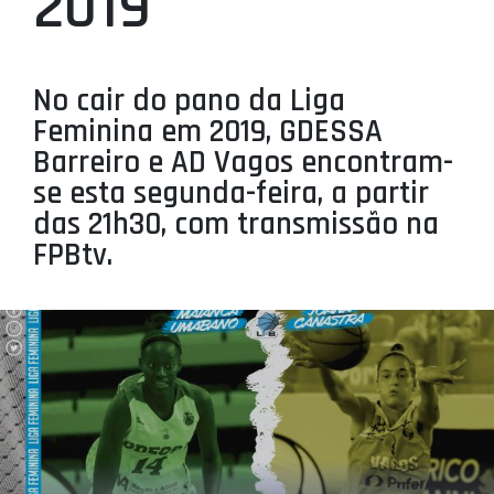
2019
PROJETOS
LIGA BETCLIC MASCULINA
No cair do pano da Liga
LIGA BETCLIC FEMININA
Feminina em 2019, GDESSA
Barreiro e AD Vagos encontram-
se esta segunda-feira, a partir
das 21h30, com transmissão na
FPBtv.