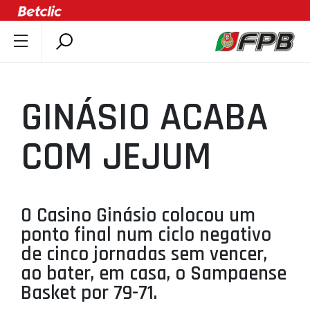
SOBRE A FPB
DOCUMENTOS
GINÁSIO ACABA
ÚLTIMAS
COMPETIÇÕES
COM JEJUM
ASSOCIAÇÕES
CLUBES
AGENTES
O Casino Ginásio colocou um
ponto final num ciclo negativo
AGENDA
de cinco jornadas sem vencer,
SELEÇÕES
ao bater, em casa, o Sampaense
MINIBASQUETE
Basket por 79-71.
ÁREA TÉCNICA