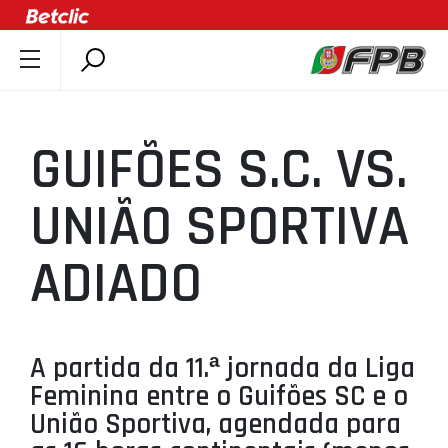
SOBRE A FPB
DOCUMENTOS
GUIFÕES S.C. VS.
ÚLTIMAS
COMPETIÇÕES
UNIÃO SPORTIVA
ASSOCIAÇÕES
ADIADO
CLUBES
AGENTES
AGENDA
A partida da 11.ª jornada da Liga
SELEÇÕES
Feminina entre o Guifões SC e o
MINIBASQUETE
União Sportiva, agendada para
ÁREA TÉCNICA