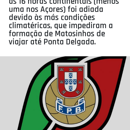
as 16 horas continentais (menos
PROJETOS
uma nos Açores) foi adiada
devido às más condições
LIGA BETCLIC MASCULINA
climatéricas, que impediram a
LIGA BETCLIC FEMININA
formação de Matosinhos de
viajar até Ponta Delgada.