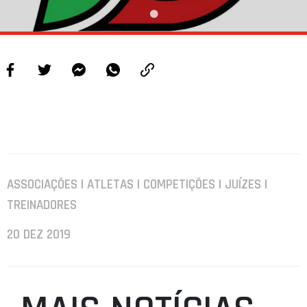
ASSOCIAÇÕES | ATLETAS | COMPETIÇÕES | JUÍZES |
TREINADORES
20 DEZ 2019