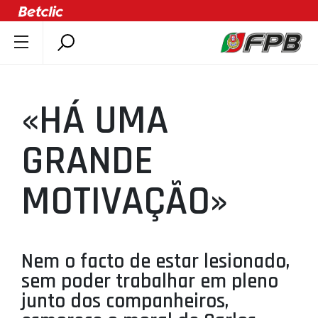
SOBRE A FPB
DOCUMENTOS
«HÁ UMA
ÚLTIMAS
COMPETIÇÕES
GRANDE
ASSOCIAÇÕES
MOTIVAÇÃO»
CLUBES
AGENTES
AGENDA
Nem o facto de estar lesionado,
SELEÇÕES
sem poder trabalhar em pleno
MINIBASQUETE
junto dos companheiros,
ÁREA TÉCNICA