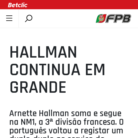
SOBRE A FPB
DOCUMENTOS
HALLMAN
ÚLTIMAS
COMPETIÇÕES
CONTINUA EM
ASSOCIAÇÕES
GRANDE
CLUBES
AGENTES
AGENDA
Arnette Hallman soma e segue
SELEÇÕES
na NM1, a 3ª divisão francesa. O
MINIBASQUETE
português voltou a registar um
ÁREA TÉCNICA