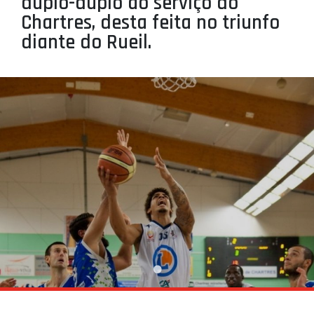
duplo-duplo ao serviço do
PROJETOS
Chartres, desta feita no triunfo
diante do Rueil.
LIGA BETCLIC MASCULINA
LIGA BETCLIC FEMININA