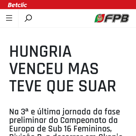
SOBRE A FPB
DOCUMENTOS
HUNGRIA
ÚLTIMAS
COMPETIÇÕES
VENCEU MAS
ASSOCIAÇÕES
TEVE QUE SUAR
CLUBES
AGENTES
AGENDA
Na 3ª e última jornada da fase
SELEÇÕES
preliminar do Campeonato da
MINIBASQUETE
Europa de Sub 16 Femininos,
ÁREA TÉCNICA