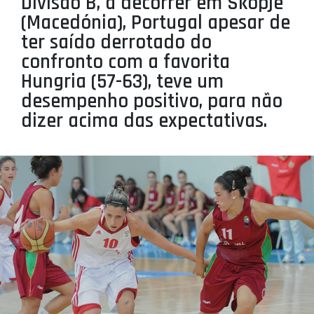
Divisão B, a decorrer em Skopje
PROJETOS
(Macedónia), Portugal apesar de
ter saído derrotado do
LIGA BETCLIC MASCULINA
confronto com a favorita
LIGA BETCLIC FEMININA
Hungria (57-63), teve um
desempenho positivo, para não
dizer acima das expectativas.