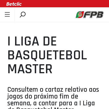
SOBRE A FPB
DOCUMENTOS
I LIGA DE
ÚLTIMAS
COMPETIÇÕES
BASQUETEBOL
ASSOCIAÇÕES
MASTER
CLUBES
AGENTES
AGENDA
Consultem o cartaz relativo aos
SELEÇÕES
jogos do próximo fim de
MINIBASQUETE
semana, a contar para a I Liga
ÁREA TÉCNICA