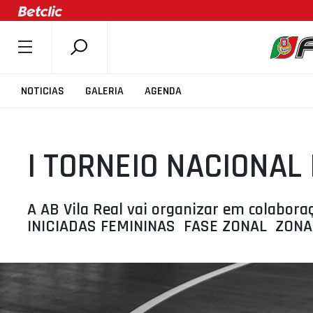
SOBRE A FPB
NOTICIAS
GALERIA
AGENDA
DOCUMENTOS
ÚLTIMAS
I TORNEIO NACIONAL
COMPETIÇÕES
ASSOCIAÇÕES
CLUBES
A AB Vila Real vai organizar em colabor
INICIADAS FEMININAS  FASE ZONAL  ZON
AGENTES
AGENDA
SELEÇÕES
MINIBASQUETE