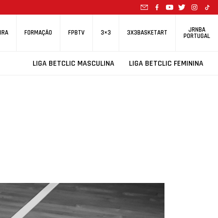
JRNBA
IRA
FORMAÇÃO
FPBTV
3×3
3X3BASKETART
PORTUGAL
LIGA BETCLIC MASCULINA
LIGA BETCLIC FEMININA