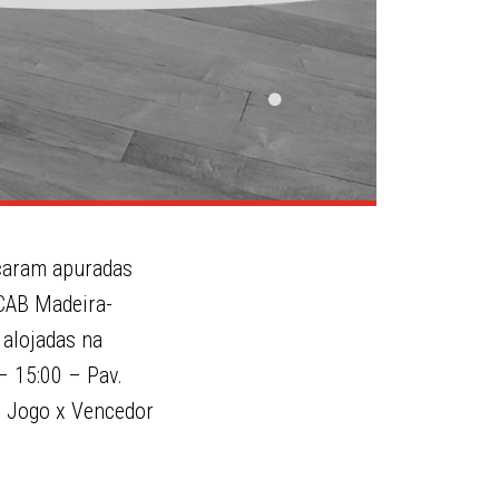
icaram apuradas
 CAB Madeira-
 alojadas na
– 15:00 – Pav.
º Jogo x Vencedor