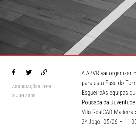
A ABVR vai organizar 
para esta Fase do Tor
ASSOCIAÇÕES | FPB
EsgueiraAs equipas que
3 JUN 2005
Pousada da Juventude
Vila RealCAB Madeira 
2º Jogo- 05/06 – 11:00