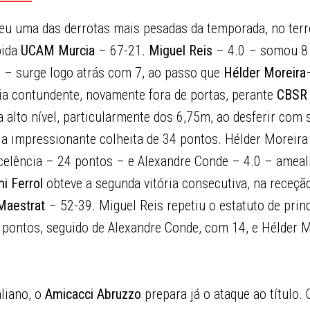
eu uma das derrotas mais pesadas da temporada, no terr
bida
UCAM Murcia
– 67-21.
Miguel Reis
– 4.0 – somou 8 
 – surge logo atrás com 7, ao passo que
Hélder Moreira
ria contundente, novamente fora de portas, perante
CBSR 
a alto nível, particularmente dos 6,75m, ao desferir com 
 a impressionante colheita de 34 pontos. Hélder Moreir
celência – 24 pontos – e Alexandre Conde – 4.0 – ameal
i Ferrol
obteve a segunda vitória consecutiva, na receç
Maestrat
– 52-39. Miguel Reis repetiu o estatuto de prin
 pontos, seguido de Alexandre Conde, com 14, e Hélder M
liano, o
Amicacci Abruzzo
prepara já o ataque ao título.