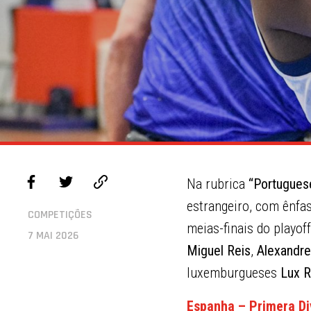
Na rubrica
“Portuguese
estrangeiro, com ênfas
COMPETIÇÕES
meias-finais do playof
7 MAI 2026
Miguel Reis
,
Alexandr
luxemburgueses
Lux R
Espanha – Primera Di