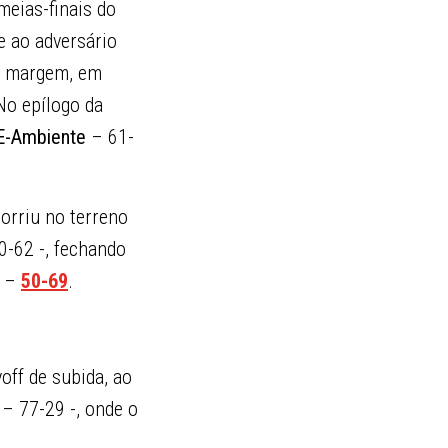
meias-finais do
e ao adversário
ta margem, em
No epílogo da
E-Ambiente
– 61-
sorriu no terreno
-62 -, fechando
–
50-69
.
yoff de subida, ao
– 77-29 -, onde o