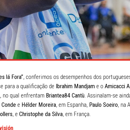
s lá Fora”
, conferimos os desempenhos dos portugueses
e para a qualificação de
Ibrahim Mandjam
e o
Amicacci A
f, no qual enfrentam
Briantea84 Cantù
. Assinalam-se aind
e Conde
e
Hélder Moreira
, em Espanha,
Paulo Soeiro
, na 
ollers
, e
Christophe da Silva
, em França.
visión