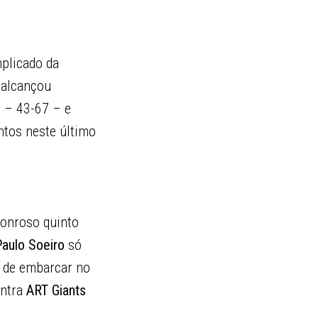
plicado da
 alcançou
s
– 43-67 – e
ntos neste último
onroso quinto
Paulo Soeiro
só
s de embarcar no
ontra
ART Giants