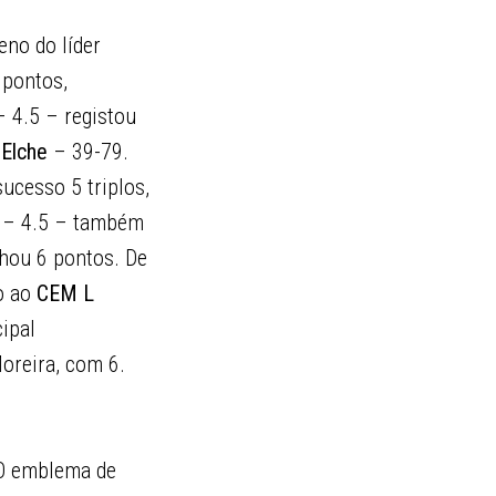
eno do líder
pontos,
– 4.5 – registou
Elche
– 39-79.
sucesso 5 triplos,
a – 4.5 – também
hou 6 pontos. De
ão ao
CEM L
cipal
oreira, com 6.
 O emblema de