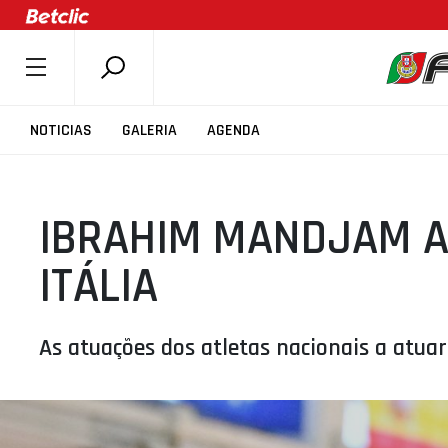
SOBRE A FPB
NOTICIAS
GALERIA
AGENDA
DOCUMENTOS
ÚLTIMAS
IBRAHIM MANDJAM A
COMPETIÇÕES
ASSOCIAÇÕES
ITÁLIA
CLUBES
AGENTES
As atuações dos atletas nacionais a atua
AGENDA
SELEÇÕES
MINIBASQUETE