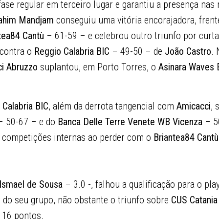
 fase regular em terceiro lugar e garantiu a presença nas 
rahim Mandjam
conseguiu uma vitória encorajadora, frent
ntea84 Cantù
– 61-59 – e celebrou outro triunfo por cur
 contra o
Reggio Calabria BIC
– 49-50 – de
João Castro
. 
i Abruzzo
suplantou, em Porto Torres, o
Asinara Waves 
 Calabria BIC
, além da derrota tangencial com
Amicacci
, 
 50-67 – e do
Banca Delle Terre Venete WB Vicenza
– 50
s competições internas ao perder com o
Briantea84 Cantù
Ismael de Sousa
– 3.0 -, falhou a qualificação para o pla
r do seu grupo, não obstante o triunfo sobre
CUS Catania
 16 pontos.