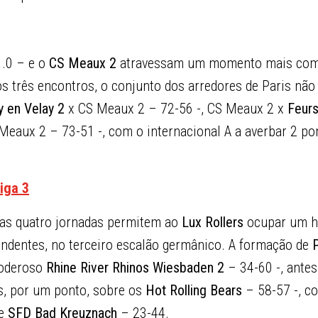
.0 – e o
CS Meaux 2
atravessam um momento mais com
s três encontros, o conjunto dos arredores de Paris não
y
en Velay 2
x CS Meaux 2 – 72-56 -, CS Meaux 2 x
Feur
Meaux 2 – 73-51 -, com o internacional A a averbar 2 po
iga 3
imas quatro jornadas permitem ao
Lux Rollers
ocupar um h
tendentes, no terceiro escalão germânico. A formação de
poderoso
Rhine River Rhinos Wiesbaden 2
– 34-60 -, ante
fos, por um ponto, sobre os
Hot Rolling Bears
– 58-57 -, c
 e
SFD Bad Kreuznach
– 23-44.