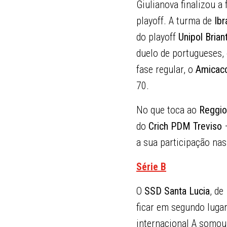
Giulianova finalizou a
playoff. A turma de
Ib
do playoff
Unipol Bria
duelo de portugueses,
fase regular, o
Amicacc
70.
No que toca ao
Reggio
do
Crich PDM Treviso
–
a sua participação na
Série B
O
SSD Santa Lucia
, de
ficar em segundo luga
internacional A somou