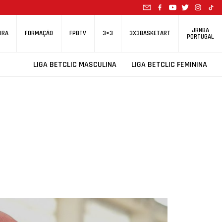
JRNBA
IRA
FORMAÇÃO
FPBTV
3×3
3X3BASKETART
PORTUGAL
LIGA BETCLIC MASCULINA
LIGA BETCLIC FEMININA