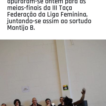
apuraram-se ontem para as
PROJETOS
meias-finais da III Taça
Federação da Liga Feminina,
LIGA BETCLIC MASCULINA
juntando-se assim ao sortudo
LIGA BETCLIC FEMININA
Montijo B.