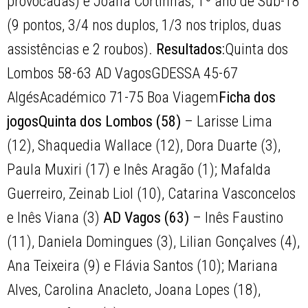
provocadas) e Joana Cortinhas, 1º ano de Sub-18
(9 pontos, 3/4 nos duplos, 1/3 nos triplos, duas
assistências e 2 roubos).
Resultados:
Quinta dos
Lombos 58-63 AD VagosGDESSA 45-67
AlgésAcadémico 71-75 Boa Viagem
Ficha dos
jogos
Quinta dos Lombos (58)
– Larisse Lima
(12), Shaquedia Wallace (12), Dora Duarte (3),
Paula Muxiri (17) e Inês Aragão (1); Mafalda
Guerreiro, Zeinab Liol (10), Catarina Vasconcelos
e Inês Viana (3)
AD Vagos (63)
– Inês Faustino
(11), Daniela Domingues (3), Lilian Gonçalves (4),
Ana Teixeira (9) e Flávia Santos (10); Mariana
Alves, Carolina Anacleto, Joana Lopes (18),