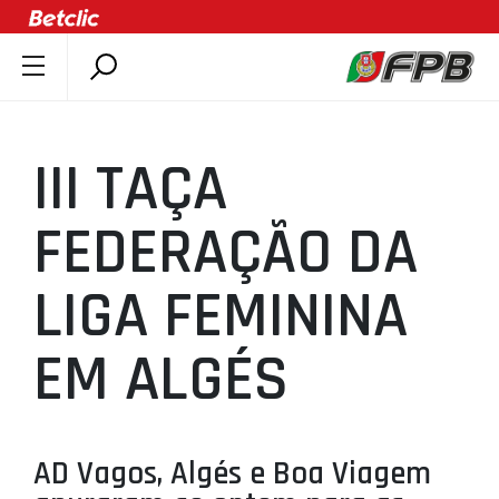
SOBRE A FPB
DOCUMENTOS
III TAÇA
ÚLTIMAS
COMPETIÇÕES
FEDERAÇÃO DA
ASSOCIAÇÕES
LIGA FEMININA
CLUBES
AGENTES
EM ALGÉS
AGENDA
SELEÇÕES
MINIBASQUETE
AD Vagos, Algés e Boa Viagem
ÁREA TÉCNICA