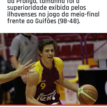
da Proliga, tamanha foi a
PROJETOS
superioridade exibida pelos
ilhavenses no jogo da meia-final
LIGA BETCLIC MASCULINA
frente ao Guifões (98-48).
LIGA BETCLIC FEMININA