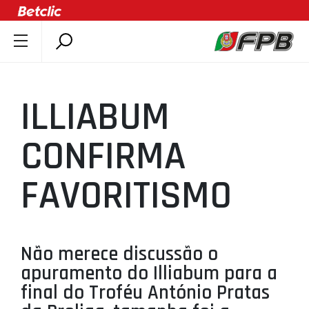
SOBRE A FPB
DOCUMENTOS
ILLIABUM
ÚLTIMAS
COMPETIÇÕES
CONFIRMA
ASSOCIAÇÕES
FAVORITISMO
CLUBES
AGENTES
AGENDA
Não merece discussão o
SELEÇÕES
apuramento do Illiabum para a
MINIBASQUETE
final do Troféu António Pratas
ÁREA TÉCNICA