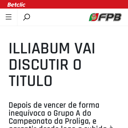
SOBRE A FPB
DOCUMENTOS
ILLIABUM VAI
ÚLTIMAS
COMPETIÇÕES
DISCUTIR O
ASSOCIAÇÕES
TITULO
CLUBES
AGENTES
AGENDA
Depois de vencer de forma
SELEÇÕES
inequívoca o Grupo A do
MINIBASQUETE
Campeonato da Proliga, e
ÁREA TÉCNICA