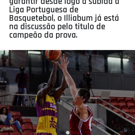
garantir desde logo a subida à
PROJETOS
Liga Portuguesa de
Basquetebol, o Illiabum já está
LIGA BETCLIC MASCULINA
na discussão pelo titulo de
LIGA BETCLIC FEMININA
campeão da prova.