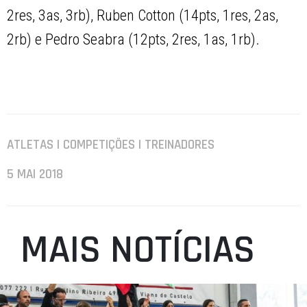
2res, 3as, 3rb), Ruben Cotton (14pts, 1res, 2as,
2rb) e Pedro Seabra (12pts, 2res, 1as, 1rb).
ATLETAS | COMPETIÇÕES | TREINADORES
5 MAI 2018
MAIS NOTÍCIAS