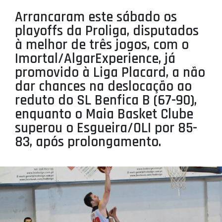
PROJETOS
Arrancaram este sábado os
playoffs da Proliga, disputados
LIGA BETCLIC MASCULINA
à melhor de três jogos, com o
LIGA BETCLIC FEMININA
Imortal/AlgarExperience, já
promovido à Liga Placard, a não
dar chances na deslocação ao
reduto do SL Benfica B (67-90),
enquanto o Maia Basket Clube
superou o Esgueira/OLI por 85-
83, após prolongamento.