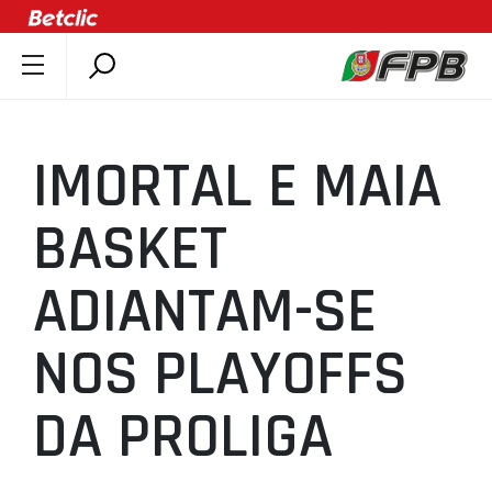
SOBRE A FPB
DOCUMENTOS
IMORTAL E MAIA
ÚLTIMAS
COMPETIÇÕES
BASKET
ASSOCIAÇÕES
ADIANTAM-SE
CLUBES
AGENTES
NOS PLAYOFFS
AGENDA
SELEÇÕES
DA PROLIGA
MINIBASQUETE
ÁREA TÉCNICA