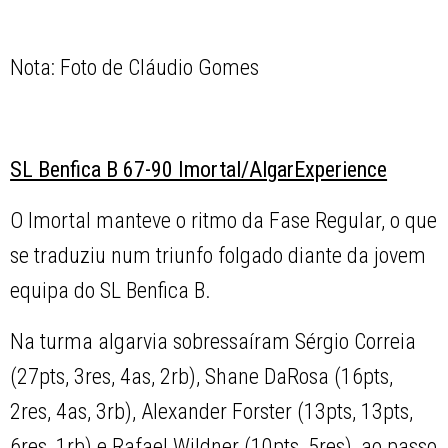
Nota: Foto de Cláudio Gomes
SL Benfica B 67-90 Imortal/AlgarExperience
O Imortal manteve o ritmo da Fase Regular, o que
se traduziu num triunfo folgado diante da jovem
equipa do SL Benfica B.
Na turma algarvia sobressaíram Sérgio Correia
(27pts, 3res, 4as, 2rb), Shane DaRosa (16pts,
2res, 4as, 3rb), Alexander Forster (13pts, 13pts,
6res, 1rb) e Rafael Wildner (10pts, 5res), ao passo