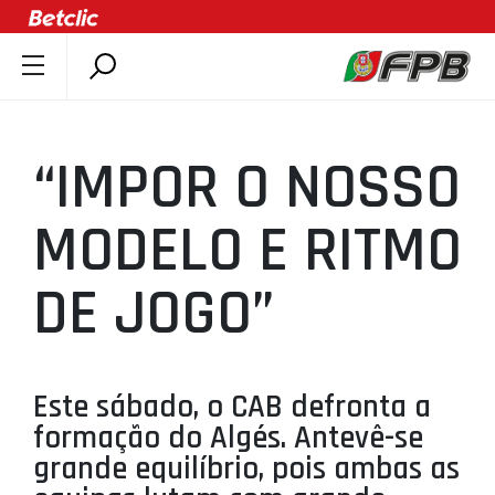
SOBRE A FPB
DOCUMENTOS
“IMPOR O NOSSO
ÚLTIMAS
COMPETIÇÕES
MODELO E RITMO
ASSOCIAÇÕES
DE JOGO”
CLUBES
AGENTES
AGENDA
Este sábado, o CAB defronta a
SELEÇÕES
formação do Algés. Antevê-se
MINIBASQUETE
grande equilíbrio, pois ambas as
ÁREA TÉCNICA