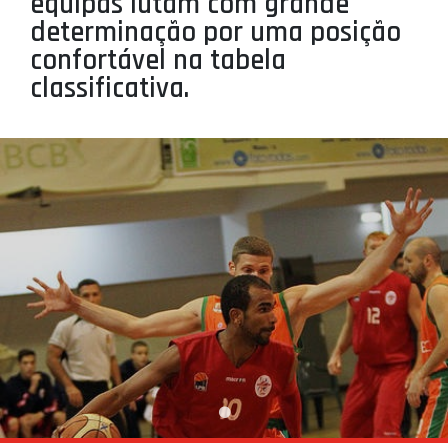
equipas lutam com grande
PROJETOS
determinação por uma posição
confortável na tabela
LIGA BETCLIC MASCULINA
classificativa.
LIGA BETCLIC FEMININA