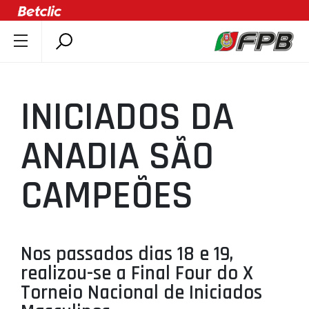
SOBRE A FPB
DOCUMENTOS
INICIADOS DA
ÚLTIMAS
COMPETIÇÕES
ANADIA SÃO
ASSOCIAÇÕES
CAMPEÕES
CLUBES
AGENTES
AGENDA
Nos passados dias 18 e 19,
SELEÇÕES
realizou-se a Final Four do X
MINIBASQUETE
Torneio Nacional de Iniciados
ÁREA TÉCNICA