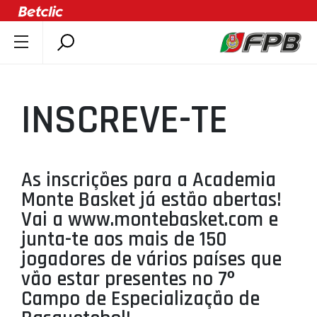
SOBRE A FPB
DOCUMENTOS
INSCREVE-TE
ÚLTIMAS
COMPETIÇÕES
ASSOCIAÇÕES
As inscrições para a Academia
CLUBES
Monte Basket já estão abertas!
AGENTES
Vai a www.montebasket.com e
junta-te aos mais de 150
AGENDA
jogadores de vários países que
SELEÇÕES
vão estar presentes no 7º
MINIBASQUETE
Campo de Especialização de
ÁREA TÉCNICA