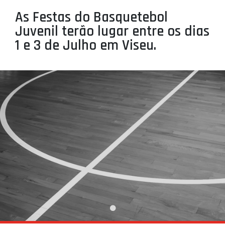
PROJETOS
As Festas do Basquetebol
Juvenil terão lugar entre os dias
LIGA BETCLIC MASCULINA
1 e 3 de Julho em Viseu.
LIGA BETCLIC FEMININA