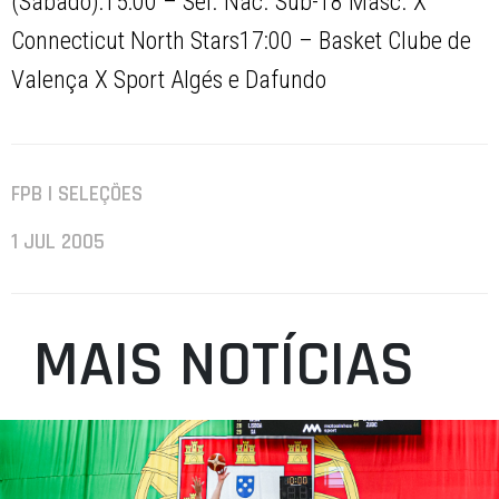
(Sábado):15:00 – Sel. Nac. Sub-18 Masc. X
Connecticut North Stars17:00 – Basket Clube de
Valença X Sport Algés e Dafundo
FPB | SELEÇÕES
1 JUL 2005
MAIS NOTÍCIAS