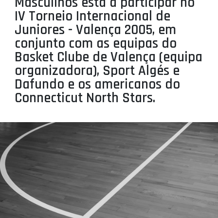
Masculinos está a participar no
PROJETOS
IV Torneio Internacional de
Juniores - Valença 2005, em
LIGA BETCLIC MASCULINA
conjunto com as equipas do
LIGA BETCLIC FEMININA
Basket Clube de Valença (equipa
organizadora), Sport Algés e
Dafundo e os americanos do
Connecticut North Stars.