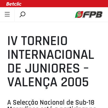
SOBRE A FPB
DOCUMENTOS
IV TORNEIO
ÚLTIMAS
COMPETIÇÕES
INTERNACIONAL
ASSOCIAÇÕES
DE JUNIORES –
CLUBES
AGENTES
VALENÇA 2005
AGENDA
SELEÇÕES
MINIBASQUETE
A Selecção Nacional de Sub-18
ÁREA TÉCNICA